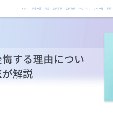
トップ
診療一覧
料金
症例写真
症例動画
FAQ
クリニック一覧
当院
後悔する理由につい
医が解説