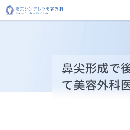
鼻尖形成で
て美容外科