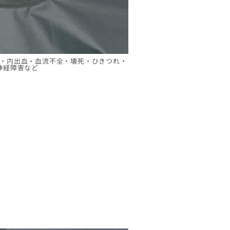
・内出血・血流不全・壊死・ひきつれ・
神経障害など