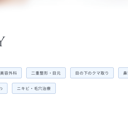
Y
美容外科
二重整形・目元
目の下のクマ取り
鼻
わ
ニキビ・毛穴治療