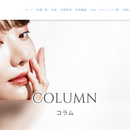
トップ
診療一覧
料金
症例写真
症例動画
FAQ
クリニック一覧
当院
COLUMN
コラム