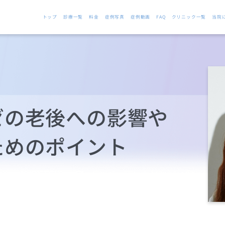
トップ
診療一覧
料金
症例写真
症例動画
FAQ
クリニック一覧
当院
ゼの老後への影響や
ためのポイント