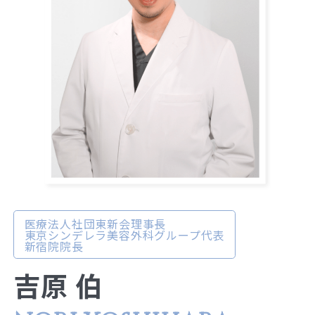
医療法人社団東新会理事長
東京シンデレラ美容外科グループ代表
新宿院院長
吉原 伯