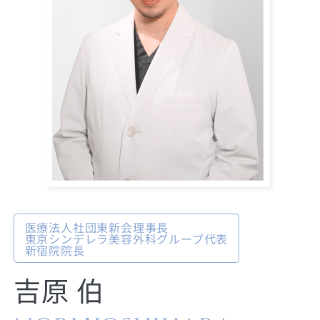
医療法人社団東新会理事長
東京シンデレラ美容外科グループ代表
新宿院院長
吉原 伯