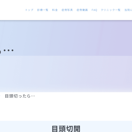
トップ
診療一覧
料金
症例写真
症例動画
FAQ
クリニック一覧
当院
ら…
目頭切ったら…
目頭切開