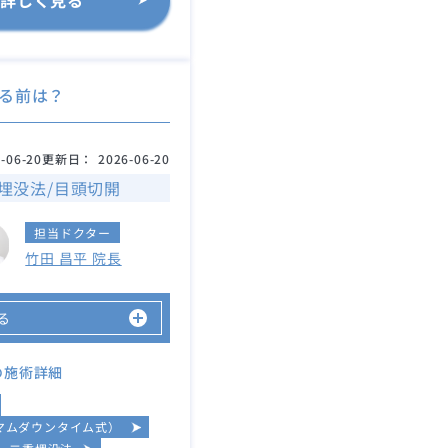
る前は？
-06-20
更新日：
2026-06-20
埋没法/目頭切開
担当ドクター
竹田 昌平 院長
る
の施術詳細
マムダウンタイム式）