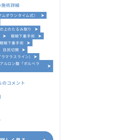
の施術詳細
マムダウンタイム式）
の上のたるみ取り
眼瞼下垂手術
眼瞼下垂手術
目尻切開
グラマラスライン)
アルロン酸「ボルベラ
らのコメント
別
ク
詳しく見る