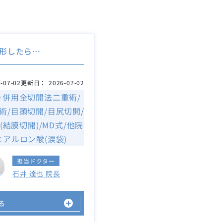
形したら…
-07-02
更新日：
2026-07-02
り併用全切開法二重術/
術/目頭切開/目尻切開/
結膜切開)/MD式/他院
ヒアルロン酸(涙袋)
担当ドクター
石井 達也 院長
る