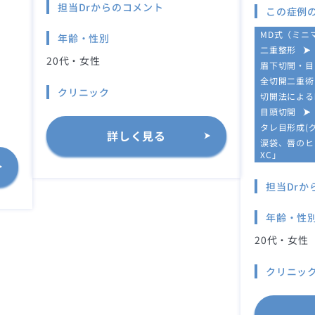
担当Drからのコメント
この症例
MD式（ミニ
年齢・性別
二重整形
20代・女性
眉下切開・目
全切開二重術
クリニック
切開法による
目頭切開
タレ目形成(
詳しく見る
涙袋、唇のヒ
XC」
担当Drか
年齢・性
20代・女性
クリニッ