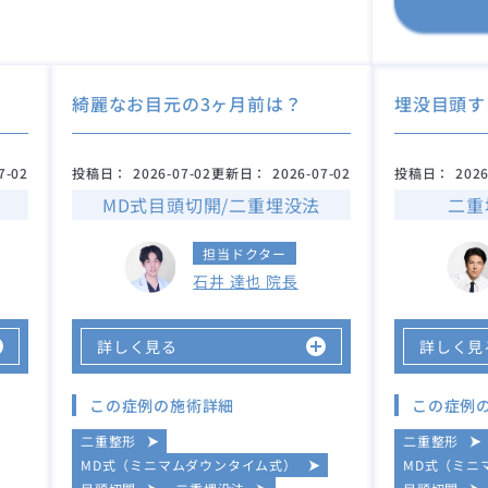
綺麗なお目元の3ヶ月前は？
埋没目頭す
7-02
投稿日：
2026-07-02
更新日：
2026-07-02
投稿日：
2026
MD式目頭切開/二重埋没法
二重
担当ドクター
石井 達也 院長
詳しく見る
詳しく見
この症例の施術詳細
この症例
二重整形
二重整形
MD式（ミニマムダウンタイム式）
MD式（ミニ