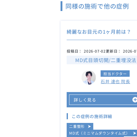
同様の施術で他の症例
綺麗なお目元の1ヶ月前は？
投稿日：
2026-07-02
更新日：
2026-0
MD式目頭切開/二重埋没法
担当ドクター
石井 達也 院長
詳しく見る
この症例の施術詳細
二重整形
MD式（ミニマムダウンタイム式）