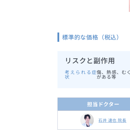
標準的な価格（税込）
リスクと副作用
考えられる症
傷、熱感、む
状
がある等
担当ドクター
石井 達也 院長