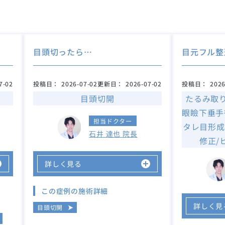
目頭切ったら…
目元フル整
7-02
投稿日：
2026-07-02
更新日：
2026-07-02
投稿日：
2026
目頭切開
たるみ取
眼瞼下垂手
担当ドクター
タレ目形成(
石井 達也 院長
修正/
詳しく見る
この症例の施術詳細
詳しく見
目頭切開