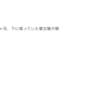
3ヶ月、下に張っていた蒙古襞が解