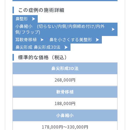
この症例の施術詳細
鼻整形
小鼻縮小 (切らない/内側/内側締め付け/内外
側/フラップ)
耳軟骨移植
鼻を小さくする美整形
鼻尖形成 鼻尖形成3D法
標準的な価格（税込）
鼻尖形成3D法
268,000円
軟骨移植
188,000円
小鼻縮小
178,000円～330,000円