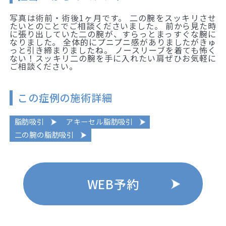
写真は術前・術後1ヶ月です。 二の腕をスッキリさせ
たいとのことでご相談くださいました。 前から見た時
に張り出していた二の腕が、すらっとまっすぐな腕に
なりました。 全体的にプニプニ感がありましたがきゅ
っと引き締まりましたね。 ノースリーブを着ても怖く
ない！スッキリ二の腕を手に入れたい肩ぜひお気軽に
ご相談ください。
この症例の施術詳細
脂肪吸引
アキーセル脂肪吸引
二の腕の脂肪吸引
WEB予約