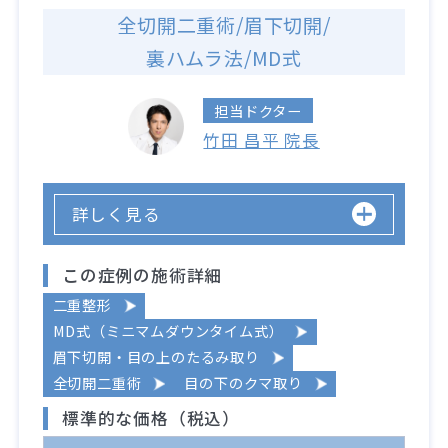
全切開二重術/眉下切開/
裏ハムラ法/MD式
担当ドクター
竹田 昌平 院長
詳しく見る
この症例の施術詳細
二重整形
MD式（ミニマムダウンタイム式）
眉下切開・目の上のたるみ取り
全切開二重術
目の下のクマ取り
標準的な価格（税込）