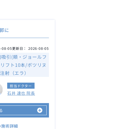
郭に
-08-05
更新日：
2026-08-05
肪吸引(頬・ジョールフ
糸リフト10本/ボツリヌ
注射（エラ）
担当ドクター
石井 達也 院長
る
の施術詳細