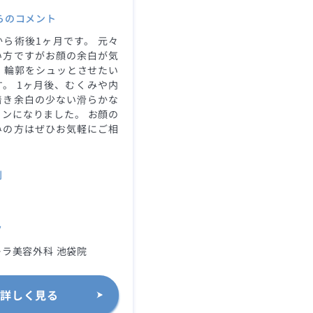
らのコメント
ら術後1ヶ月です。 元々
い方ですがお顔の余白が気
 輪郭をシュッとさせたい
。 1ヶ月後、むくみや内
着き余白の少ない滑らかな
ンになりました。 お顔の
みの方はぜひお気軽にご相
。
別
ク
ラ美容外科 池袋院
詳しく見る