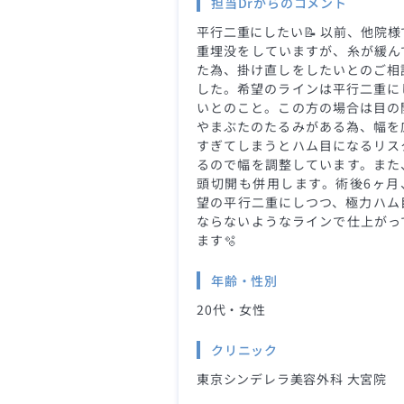
担当Drからのコメント
平行二重にしたい📝 以前、他院様
重埋没をしていますが、糸が緩ん
た為、掛け直しをしたいとのご相
した。希望のラインは平行二重に
いとのこと。この方の場合は目の
やまぶたのたるみがある為、幅を
すぎてしまうとハム目になるリス
るので幅を調整しています。また
頭切開も併用します。術後6ヶ月
望の平行二重にしつつ、極力ハム
ならないようなラインで仕上がっ
ます🫧
年齢・性別
20代・女性
クリニック
東京シンデレラ美容外科 大宮院