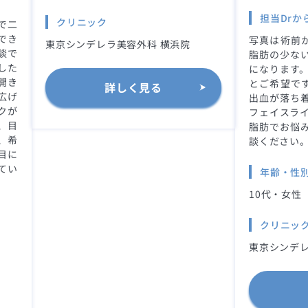
担当Drか
クリニック
で二
でき
写真は術前か
東京シンデレラ美容外科 横浜院
談で
脂肪の少な
した
になります。
開き
とご希望です
詳しく見る
広げ
出血が落ち
クが
フェイスライ
、目
脂肪でお悩
、希
談ください
目に
てい
年齢・性
10代・女性
クリニッ
東京シンデレ