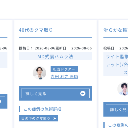
40代のクマ取り
滑らかな輪
8-06
投稿日：
2026-08-06
更新日：
2026-08-06
投稿日：
2026
MD式裏ハムラ法
ライト脂
ァット)/
担当ドクター
ス
吉田 利之 医師
詳しく見る
この症例の施術詳細
詳しく見
目の下のクマ取り
この症例