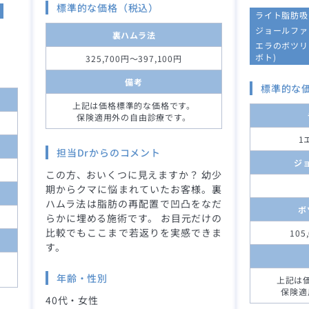
標準的な価格（税込）
ライト脂肪吸
ジョールファ
裏ハムラ法
エラのボツリ
ボト)
325,700円～397,100円
備考
標準的な
上記は価格標準的な価格です。
保険適用外の自由診療です。
1
担当Drからのコメント
ジ
この方、おいくつに見えますか？ 幼少
期からクマに悩まれていたお客様。裏
ハムラ法は脂肪の再配置で凹凸をなだ
ボ
らかに埋める施術です。 お目元だけの
比較でもここまで若返りを実感できま
105
す。
年齢・性別
上記は
保険適
40代・女性