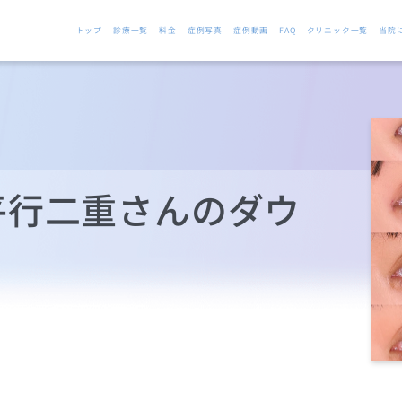
トップ
診療一覧
料金
症例写真
症例動画
FAQ
クリニック一覧
当院
平行二重さんのダウ