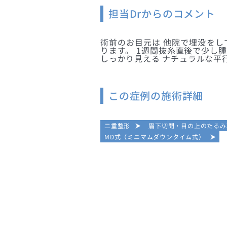
担当Drからのコメント
術前のお目元は 他院で埋没をし
ります。 1週間抜糸直後で少し
しっかり見える ナチュラルな平
この症例の施術詳細
二重整形
眉下切開・目の上のたるみ
MD式（ミニマムダウンタイム式）