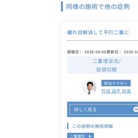
同様の施術で他の症例
離れ目解消して平行二重に
投稿日：
2026-08-06
更新日：
2026-0
二重埋没法/
目頭切開
担当ドクター
竹田 昌平 院長
詳しく見る
この症例の施術詳細
二重整形