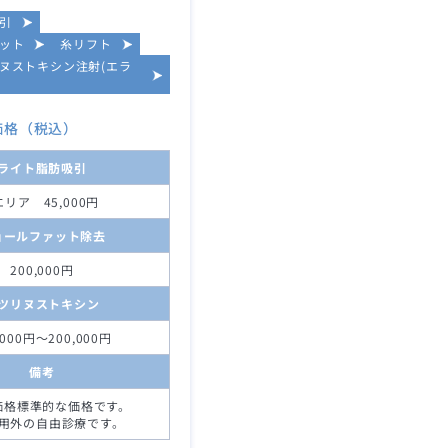
引
ット
糸リフト
ヌストキシン注射(エラ
価格（税込）
ライト脂肪吸引
エリア 45,000円
ョールファット除去
200,000円
ツリヌストキシン
,000円～200,000円
備考
価格標準的な価格です。
用外の自由診療です。