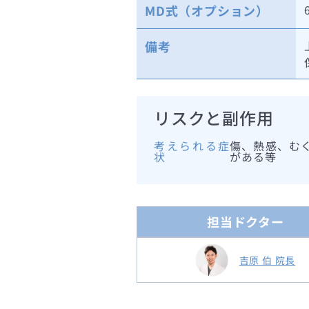
MD式（オプション）
備考
リスクと副作用
考えられる症
傷、熱感、む
状
がある等
担当ドクター
吉原 伯 院長