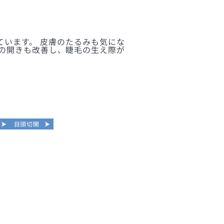
ています。 皮膚のたるみも気にな
目の開きも改善し、睫毛の生え際が
目頭切開