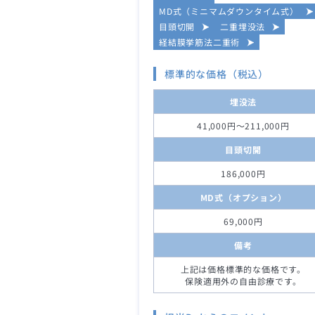
MD式（ミニマムダウンタイム式）
目頭切開
二重埋没法
経結膜挙筋法二重術
標準的な価格（税込）
埋没法
41,000円～211,000円
目頭切開
186,000円
MD式（オプション）
69,000円
備考
上記は価格標準的な価格です。
保険適用外の自由診療です。