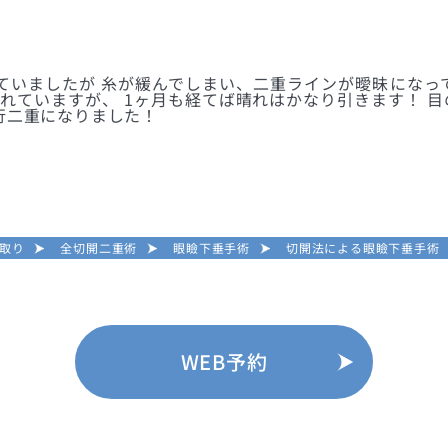
ていましたが 糸が緩んでしまい、二重ラインが曖昧になっ
腫れていますが、 1ヶ月も経てば晴れはかなり引きます！ 
行二重になりました！
取り
全切開二重術
眼瞼下垂手術
切開法による眼瞼下垂手術
WEB予約