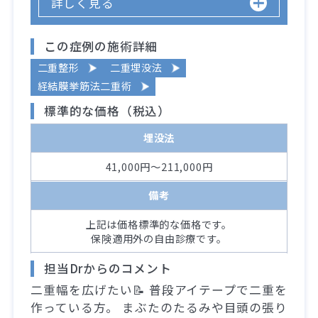
詳しく見る
この症例の施術詳細
二重整形
二重埋没法
経結膜挙筋法二重術
標準的な価格（税込）
埋没法
41,000円～211,000円
備考
上記は価格標準的な価格です。
保険適用外の自由診療です。
担当Drからのコメント
二重幅を広げたい📝 普段アイテープで二重を
作っている方。 まぶたのたるみや目頭の張り