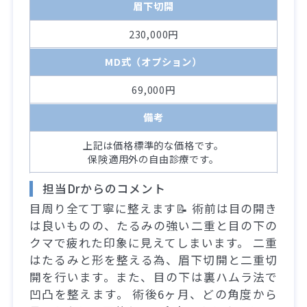
眉下切開
230,000円
MD式（オプション）
69,000円
備考
上記は価格標準的な価格です。
保険適用外の自由診療です。
担当Drからのコメント
目周り全て丁寧に整えます📝 術前は目の開き
は良いものの、たるみの強い二重と目の下の
クマで疲れた印象に見えてしまいます。 二重
はたるみと形を整える為、眉下切開と二重切
開を行います。また、目の下は裏ハムラ法で
凹凸を整えます。 術後6ヶ月、どの角度から