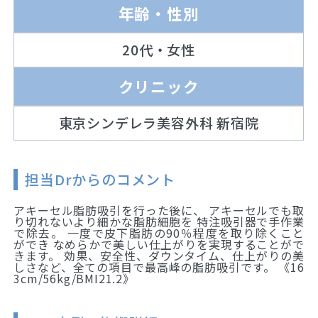
年齢・性別
20代・女性
クリニック
東京シンデレラ美容外科 新宿院
担当Drからのコメント
アキーセル脂肪吸引を行った後に、 アキーセルでも取
り切れないより細かな脂肪細胞を 特注吸引器で手作業
で除去。 一度で皮下脂肪の90％程度を取り除くこと
ができ なめらかで美しい仕上がりを実現することがで
きます。 効果、安全性、ダウンタイム、仕上がりの美
しさなど、全ての項目で最高峰の脂肪吸引です。 《16
3cm/56kg/BMI21.2》