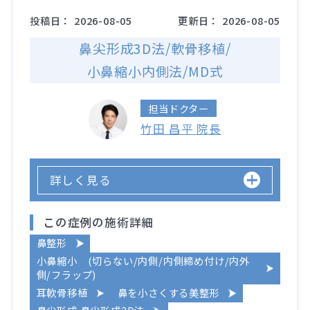
投稿日：
2026-08-05
更新日：
2026-08-05
鼻尖形成3D法/軟骨移植/
小鼻縮小内側法/MD式
担当ドクター
竹田 昌平 院長
詳しく見る
この症例の施術詳細
鼻整形
小鼻縮小 (切らない/内側/内側締め付け/内外
側/フラップ)
耳軟骨移植
鼻を小さくする美整形