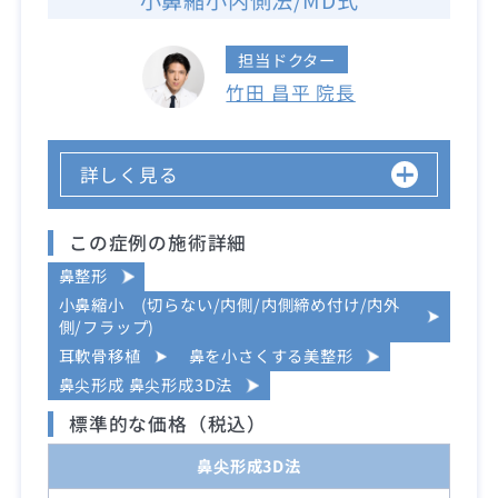
小鼻縮小内側法/MD式
担当ドクター
竹田 昌平 院長
詳しく見る
この症例の施術詳細
鼻整形
小鼻縮小 (切らない/内側/内側締め付け/内外
側/フラップ)
耳軟骨移植
鼻を小さくする美整形
鼻尖形成 鼻尖形成3D法
標準的な価格（税込）
鼻尖形成3D法