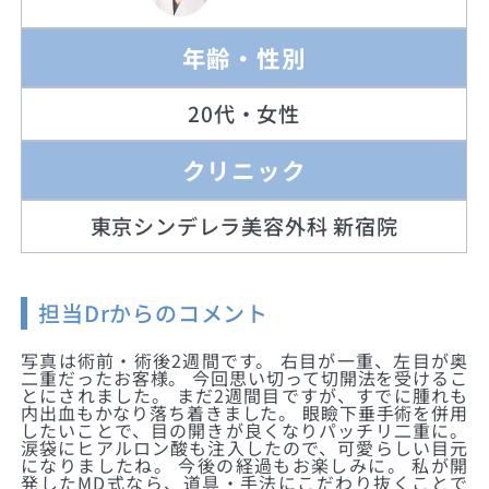
年齢・性別
20代・女性
クリニック
東京シンデレラ美容外科 新宿院
担当Drからのコメント
写真は術前・術後2週間です。 右目が一重、左目が奥
二重だったお客様。 今回思い切って切開法を受けるこ
とにされました。 まだ2週間目ですが、すでに腫れも
内出血もかなり落ち着きました。 眼瞼下垂手術を併用
したいことで、目の開きが良くなりパッチリ二重に。
涙袋にヒアルロン酸も注入したので、可愛らしい目元
になりましたね。 今後の経過もお楽しみに。 私が開
発したMD式なら、道具・手法にこだわり抜くことで