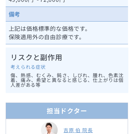
備考
上記は価格標準的な価格です。
保険適用外の自由診療です。
リスクと副作用
考えられる症状
傷、熱感、むくみ、鈍さ、しびれ、腫れ、色素沈
着、痛み、希望と異なると感じる、仕上がりは個
人差がある等
担当ドクター
吉原 伯 院長