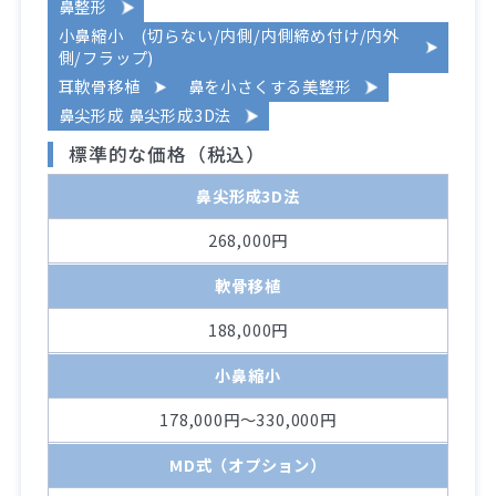
鼻整形
小鼻縮小 (切らない/内側/内側締め付け/内外
側/フラップ)
耳軟骨移植
鼻を小さくする美整形
鼻尖形成 鼻尖形成3D法
標準的な価格（税込）
鼻尖形成3D法
268,000円
軟骨移植
188,000円
小鼻縮小
178,000円～330,000円
MD式（オプション）