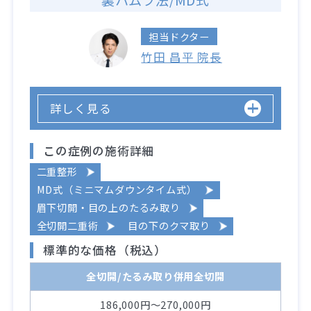
担当ドクター
竹田 昌平 院長
詳しく見る
この症例の施術詳細
二重整形
MD式（ミニマムダウンタイム式）
眉下切開・目の上のたるみ取り
全切開二重術
目の下のクマ取り
標準的な価格（税込）
全切開/たるみ取り併用全切開
186,000円～270,000円