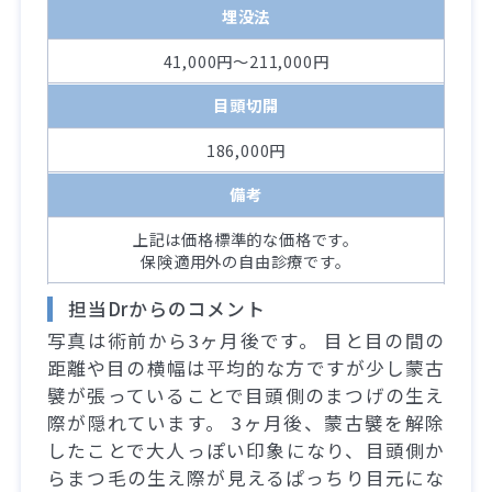
埋没法
41,000円～211,000円
目頭切開
186,000円
備考
上記は価格標準的な価格です。
保険適用外の自由診療です。
担当Drからのコメント
写真は術前から3ヶ月後です。 目と目の間の
距離や目の横幅は平均的な方ですが少し蒙古
襞が張っていることで目頭側のまつげの生え
際が隠れています。 3ヶ月後、蒙古襞を解除
したことで大人っぽい印象になり、目頭側か
らまつ毛の生え際が見えるぱっちり目元にな