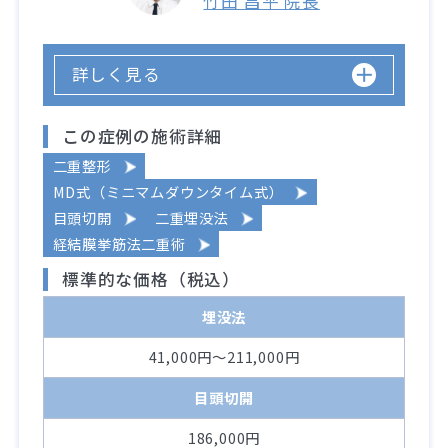
竹田 昌平 院長
詳しく見る
この症例の施術詳細
二重整形
MD式（ミニマムダウンタイム式）
目頭切開
二重埋没法
経結膜挙筋法二重術
標準的な価格（税込）
埋没法
41,000円～211,000円
目頭切開
186,000円