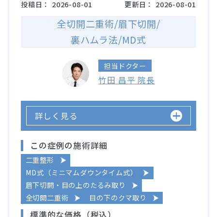
投稿日：
2026-08-01
更新日：
2026-08-01
全切開二重術/眉下切開/
裏ハムラ法/MD式
担当ドクター
竹田 昌平 院長
詳しく見る
この症例の施術詳細
二重整形
MD式（ミニマムダウンタイム式）
眉下切開・目の上のたるみ取り
全切開二重術
目の下のクマ取り
標準的な価格（税込）