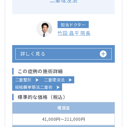
二重埋没法
担当ドクター
竹田 昌平 院長
詳しく見る
この症例の施術詳細
二重整形
二重埋没法
経結膜挙筋法二重術
標準的な価格（税込）
埋没法
41,000円～211,000円