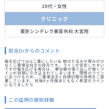
20代・女性
クリニック
東京シンデレラ美容外科 大宮院
担当Drからのコメント
幅を広げてmix二重にしたい📝 瞼のたるみや厚みが少
なく二重埋没向きの目元です。 ラインが安定しやすい
ですが幅を広げる場合は、 蒙古襞の張り出しが強くラ
インが目頭に引き込まれてしまいます。理想のライン
に近づけるため、二重埋没法と目頭切開の併用をご提
案しています。 術後6ヶ月傷あともなく希望のライン
になりました🫧
この症例の施術詳細