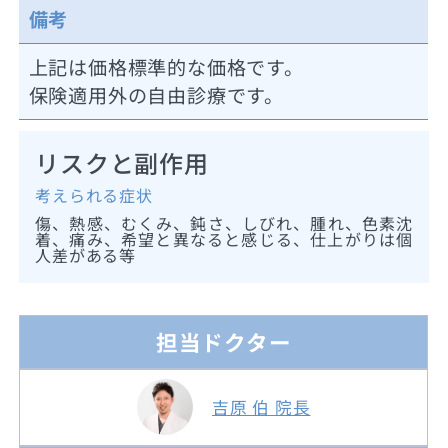
備考
上記は価格標準的な価格です。
保険適用外の自由診療です。
リスクと副作用
考えられる症状
傷、熱感、むくみ、鈍さ、しびれ、腫れ、色素沈
着、痛み、希望と異なると感じる、仕上がりは個
人差がある等
担当ドクター
吉原 伯 院長