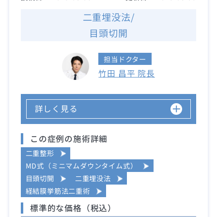
二重埋没法/
目頭切開
担当ドクター
竹田 昌平 院長
詳しく見る
この症例の施術詳細
二重整形
MD式（ミニマムダウンタイム式）
目頭切開
二重埋没法
経結膜挙筋法二重術
標準的な価格（税込）