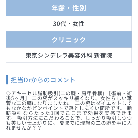
年齢・性別
30代・女性
クリニック
東京シンデレラ美容外科 新宿院
担当Drからのコメント
◇アキーセル脂肪吸引(二の腕・肩甲骨横) ［術前・術
後5ヶ月］ 二の腕がスッキリ細くなり、女性らしい華
奢な二の腕になりましたね。 二の腕はダイエットして
もなかなかピンポイントで落としにくい箇所です。 脂
肪吸引ならたった1回でここまで効果を実感できま
す。 吸引方法にこだわることで、しっかり吸引しつつ
も美しい仕上がりに。 夏までに理想の二の腕を手に入
れませんか？？