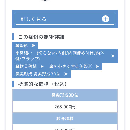
詳しく見る
この症例の施術詳細
鼻整形
小鼻縮小 (切らない/内側/内側締め付け/内外
側/フラップ)
耳軟骨移植
鼻を小さくする美整形
鼻尖形成 鼻尖形成3D法
標準的な価格（税込）
鼻尖形成3D法
268,000円
軟骨移植
188,000円