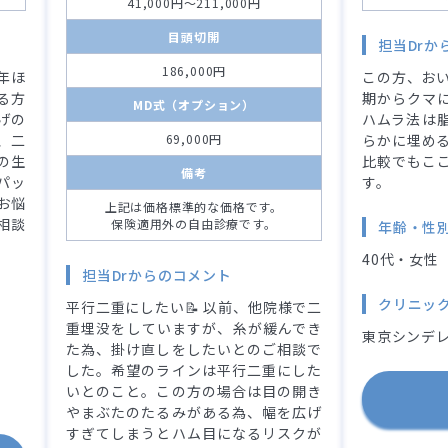
41,000円～211,000円
目頭切開
担当Drか
186,000円
年ほ
この方、おい
る方
期からクマ
MD式（オプション）
げの
ハムラ法は
、二
69,000円
らかに埋める
の生
比較でもこ
備考
パッ
す。
お悩
上記は価格標準的な価格です。
相談
保険適用外の自由診療です。
年齢・性
40代・女性
担当Drからのコメント
クリニッ
平行二重にしたい📝 以前、他院様で二
重埋没をしていますが、糸が緩んでき
東京シンデレ
た為、掛け直しをしたいとのご相談で
した。希望のラインは平行二重にした
いとのこと。この方の場合は目の開き
やまぶたのたるみがある為、幅を広げ
すぎてしまうとハム目になるリスクが