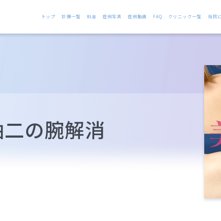
トップ
診療一覧
料金
症例写真
症例動画
FAQ
クリニック一覧
当院
袖二の腕解消