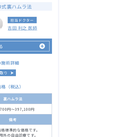
D式裏ハムラ法
担当ドクター
吉田 利之 医師
る
の施術詳細
取り
価格（税込）
裏ハムラ法
,700円～397,100円
備考
価格標準的な価格です。
用外の自由診療です。