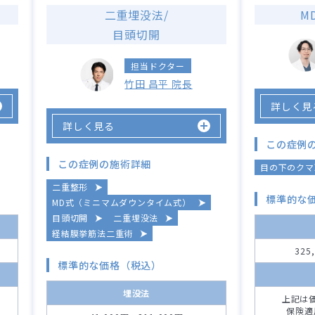
二重埋没法/
M
目頭切開
担当ドクター
竹田 昌平 院長
詳しく見
詳しく見る
この症例
この症例の施術詳細
目の下のクマ
二重整形
標準的な
MD式（ミニマムダウンタイム式）
目頭切開
二重埋没法
経結膜挙筋法二重術
325
標準的な価格（税込）
埋没法
上記は
保険適