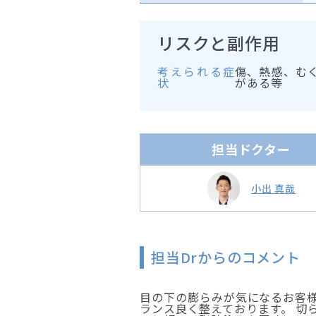
リスクと副作用
考えられる症
傷、熱感、む
状
がある等
担当ドクター
小出 真哉
担当Drからのコメント
目の下の膨らみが気になるお客
ランス良く整えております。 切