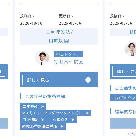
投稿日：
更新日：
投稿日：
2026-08-06
2026-08-06
2026-08-06
二重埋没法/
M
目頭切開
担当ドクター
竹田 昌平 院長
詳しく見
詳しく見る
この症例
この症例の施術詳細
目の下のクマ
二重整形
標準的な
MD式（ミニマムダウンタイム式）
目頭切開
二重埋没法
経結膜挙筋法二重術
325