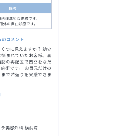
備考
価格標準的な価格です。
用外の自由診療です。
らのコメント
くつに見えますか？ 幼少
に悩まれていたお客様。裏
脂肪の再配置で凹凸をなだ
施術です。 お目元だけの
こまで若返りを実感できま
別
ク
ラ美容外科 横浜院