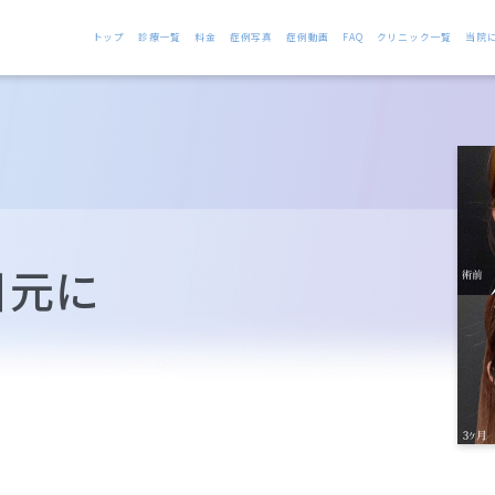
トップ
診療一覧
料金
症例写真
症例動画
FAQ
クリニック一覧
当院
目元に