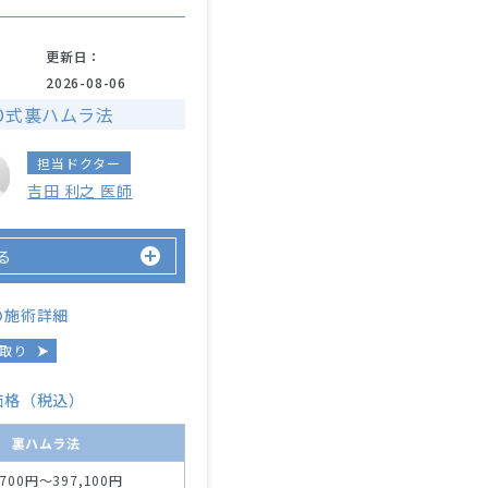
更新日：
2026-08-06
D式裏ハムラ法
担当ドクター
吉田 利之 医師
る
の施術詳細
取り
価格（税込）
裏ハムラ法
,700円～397,100円