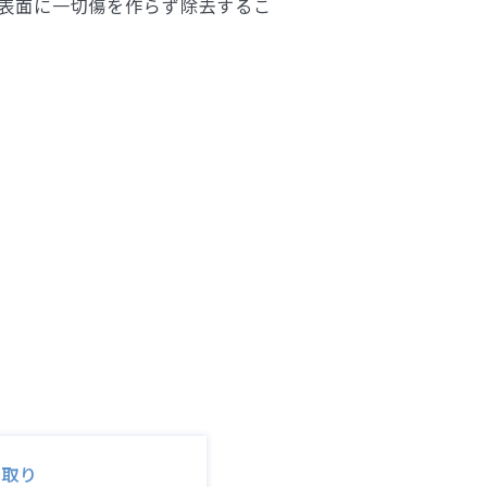
の表面に一切傷を作らず除去するこ
マ取り