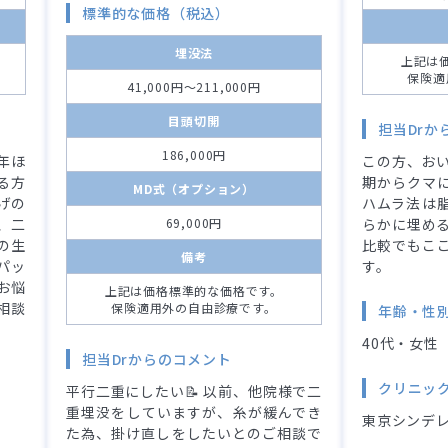
標準的な価格（税込）
埋没法
上記は
保険適
41,000円～211,000円
目頭切開
担当Drか
186,000円
年ほ
この方、おい
る方
期からクマ
MD式（オプション）
げの
ハムラ法は
、二
69,000円
らかに埋める
の生
比較でもこ
備考
パッ
す。
お悩
上記は価格標準的な価格です。
相談
保険適用外の自由診療です。
年齢・性
40代・女性
担当Drからのコメント
クリニッ
平行二重にしたい📝 以前、他院様で二
重埋没をしていますが、糸が緩んでき
東京シンデレ
た為、掛け直しをしたいとのご相談で