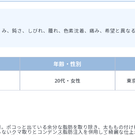
くみ、鈍さ、しびれ、腫れ、色素沈着、痛み、希望と異な
年齢・性別
20代・女性
東
様。ポコっと出ている余分な脂肪を取り除き、太ももの付け
らないクマ取りとコンデンス脂肪注入を併用して綺麗な仕