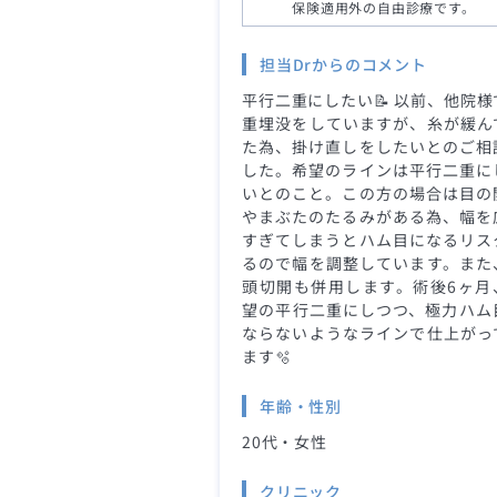
保険適用外の自由診療です。
担当Drからのコメント
平行二重にしたい📝 以前、他院様
重埋没をしていますが、糸が緩ん
た為、掛け直しをしたいとのご相
した。希望のラインは平行二重に
いとのこと。この方の場合は目の
やまぶたのたるみがある為、幅を
すぎてしまうとハム目になるリス
るので幅を調整しています。また
頭切開も併用します。術後6ヶ月
望の平行二重にしつつ、極力ハム
ならないようなラインで仕上がっ
ます🫧
年齢・性別
20代・女性
クリニック