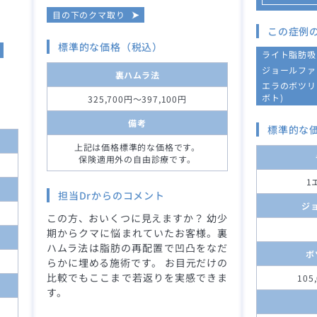
目の下のクマ取り
この症例
標準的な価格（税込）
ライト脂肪吸
ジョールファ
裏ハムラ法
エラのボツリ
ボト)
325,700円～397,100円
備考
標準的な
上記は価格標準的な価格です。
保険適用外の自由診療です。
1
担当Drからのコメント
ジ
この方、おいくつに見えますか？ 幼少
期からクマに悩まれていたお客様。裏
ハムラ法は脂肪の再配置で凹凸をなだ
ボ
らかに埋める施術です。 お目元だけの
比較でもここまで若返りを実感できま
105
す。