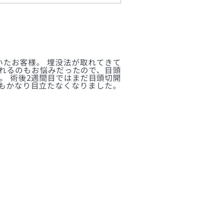
いたお客様。 埋没法が取れてきて
られるのもお悩みだったので、目頭
。 術後2週間目ではまだ目頭切開
傷もかなり目立たなくなりました。