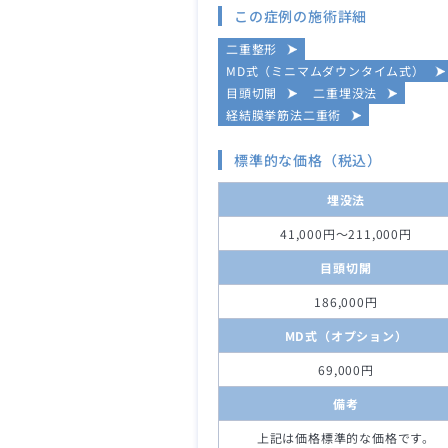
この症例の施術詳細
二重整形
MD式（ミニマムダウンタイム式）
目頭切開
二重埋没法
経結膜挙筋法二重術
標準的な価格（税込）
埋没法
41,000円～211,000円
目頭切開
186,000円
MD式（オプション）
69,000円
備考
上記は価格標準的な価格です。