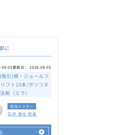
郭に
-08-05
更新日：
2026-08-05
肪吸引(頬・ジョールフ
糸リフト10本/ボツリヌ
注射（エラ）
担当ドクター
石井 達也 院長
る