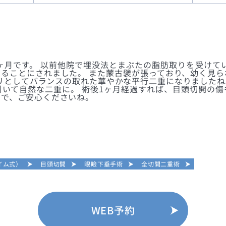
ヶ月です。 以前他院で埋没法とまぶたの脂肪取りを受けて
ることにされました。 また蒙古襞が張っており、幼く見
リとしてバランスの取れた華やかな平行二重になりましたね
いて自然な二重に。 術後1ヶ月経過すれば、目頭切開の
ので、ご安心くださいね。
イム式）
目頭切開
眼瞼下垂手術
全切開二重術
WEB予約