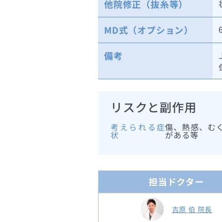
他院修正（抜糸等）
MD式（オプション）
備考
リスクと副作用
考えられる症
傷、熱感、む
状
がある等
担当ドクター
吉原 伯 院長