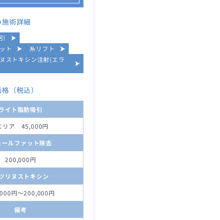
の施術詳細
引
ット
糸リフト
ヌストキシン注射(エラ
価格（税込）
ライト脂肪吸引
エリア 45,000円
ョールファット除去
200,000円
ツリヌストキシン
,000円～200,000円
備考