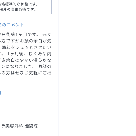
価格標準的な価格です。
用外の自由診療です。
らのコメント
ら術後1ヶ月です。 元々
い方ですがお顔の余白が気
 輪郭をシュッとさせたい
。 1ヶ月後、むくみや内
着き余白の少ない滑らかな
ンになりました。 お顔の
みの方はぜひお気軽にご相
。
別
ク
ラ美容外科 池袋院