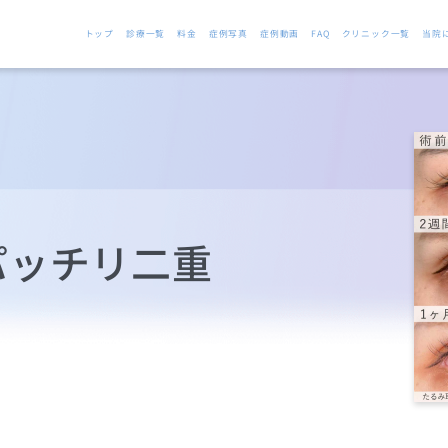
トップ
診療一覧
料金
症例写真
症例動画
FAQ
クリニック一覧
当院
パッチリ二重