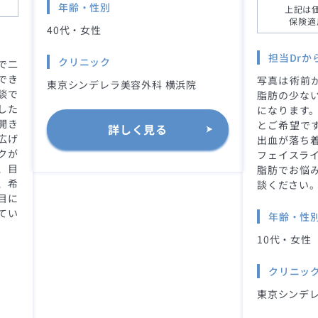
年齢・性別
上記は
保険適
40代・女性
担当Drか
クリニック
で二
でき
写真は術前か
東京シンデレラ美容外科 横浜院
談で
脂肪の少な
した
になります。
開き
とご希望です
詳しく見る
広げ
出血が落ち
クが
フェイスライ
、目
脂肪でお悩
、希
談ください
目に
てい
年齢・性
10代・女性
クリニッ
東京シンデレ