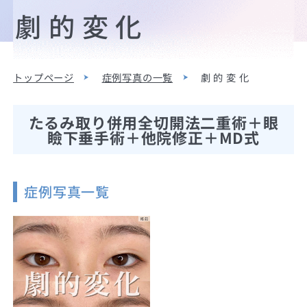
劇 的 変 化
トップページ
症例写真の一覧
劇 的 変 化
たるみ取り併用全切開法二重術＋眼
瞼下垂手術＋他院修正＋MD式
症例写真一覧