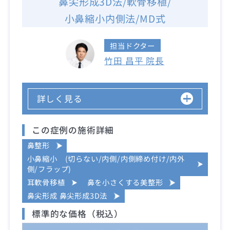
鼻尖形成3D法/軟骨移植/
小鼻縮小内側法/MD式
担当ドクター
竹田 昌平 院長
詳しく見る
この症例の施術詳細
鼻整形
小鼻縮小 (切らない/内側/内側締め付け/内外
側/フラップ)
耳軟骨移植
鼻を小さくする美整形
鼻尖形成 鼻尖形成3D法
標準的な価格（税込）