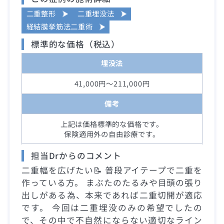
二重整形
二重埋没法
経結膜挙筋法二重術
標準的な価格（税込）
埋没法
41,000円～211,000円
備考
上記は価格標準的な価格です。
保険適用外の自由診療です。
担当Drからのコメント
二重幅を広げたい📝 普段アイテープで二重を
作っている方。 まぶたのたるみや目頭の張り
出しがある為、本来であれば二重切開が適応
です。 今回は二重埋没のみの希望でしたの
で、その中で不自然にならない適切なライン