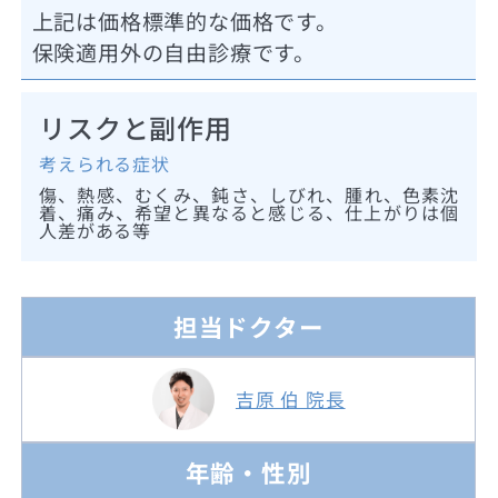
上記は価格標準的な価格です。
保険適用外の自由診療です。
リスクと副作用
考えられる症状
傷、熱感、むくみ、鈍さ、しびれ、腫れ、色素沈
着、痛み、希望と異なると感じる、仕上がりは個
人差がある等
担当ドクター
吉原 伯 院長
年齢・性別