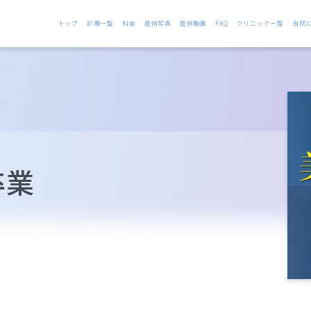
トップ
診療一覧
料金
症例写真
症例動画
FAQ
クリニック一覧
当院
卒業