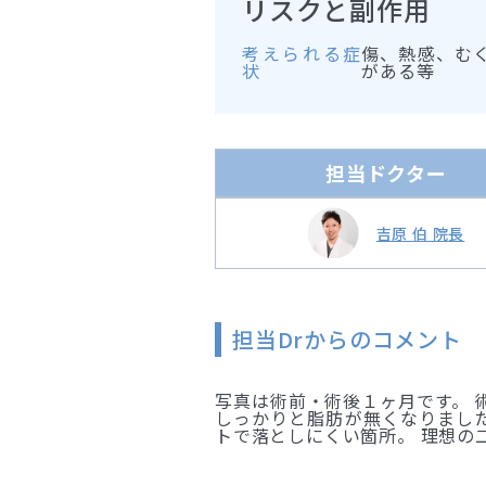
リスクと副作用
考えられる症
傷、熱感、む
状
がある等
担当ドクター
吉原 伯 院長
担当Drからのコメント
写真は術前・術後１ヶ月です。 
しっかりと脂肪が無くなりました
トで落としにくい箇所。 理想の