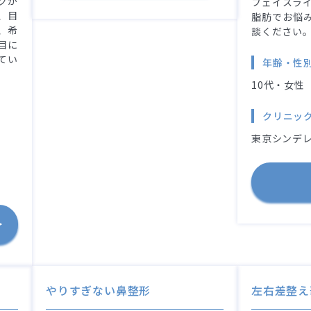
クが
フェイスライ
、目
脂肪でお悩
、希
談ください
目に
てい
年齢・性
10代・女性
クリニッ
東京シンデレ
やりすぎない鼻整形
左右差整え