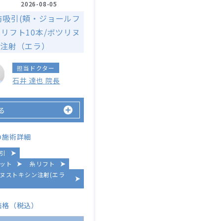
2026-08-05
肪吸引(頬・ジョールフ
糸リフト10本/ボツリヌ
注射（エラ）
担当ドクター
石井 達也 院長
る
の施術詳細
引
ット
糸リフト
ヌストキシン注射(エラ
価格（税込）