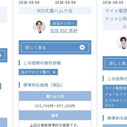
2026-08-06
2026-08-06
2026-08-05
MD式裏ハムラ法
ライト脂
ァット)/
担当ドクター
ス
吉田 利之 医師
詳しく見る
この症例の施術詳細
詳しく見
目の下のクマ取り
この症例
標準的な価格（税込）
ライト脂肪吸
ジョールファ
裏ハムラ法
エラのボツリ
ボト)
325,700円～397,100円
備考
標準的な
上記は価格標準的な価格です。