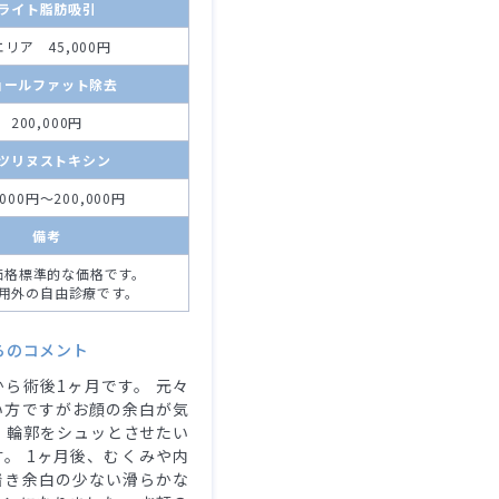
ライト脂肪吸引
エリア 45,000円
ョールファット除去
200,000円
ツリヌストキシン
,000円～200,000円
備考
価格標準的な価格です。
用外の自由診療です。
らのコメント
ら術後1ヶ月です。 元々
い方ですがお顔の余白が気
 輪郭をシュッとさせたい
。 1ヶ月後、むくみや内
着き余白の少ない滑らかな