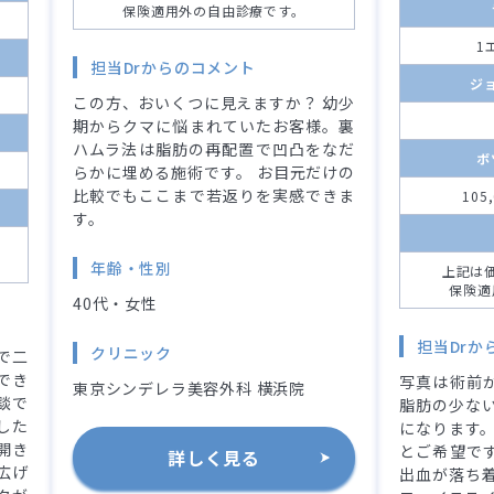
保険適用外の自由診療です。
1
担当Drからのコメント
ジ
この方、おいくつに見えますか？ 幼少
期からクマに悩まれていたお客様。裏
ハムラ法は脂肪の再配置で凹凸をなだ
ボ
らかに埋める施術です。 お目元だけの
比較でもここまで若返りを実感できま
105
す。
年齢・性別
上記は
保険適
40代・女性
担当Drか
クリニック
で二
でき
写真は術前か
東京シンデレラ美容外科 横浜院
談で
脂肪の少な
した
になります。
開き
とご希望です
詳しく見る
広げ
出血が落ち