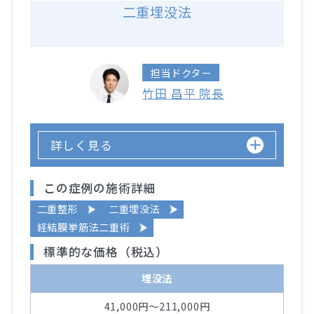
二重埋没法
担当ドクター
竹田 昌平 院長
詳しく見る
この症例の施術詳細
二重整形
二重埋没法
経結膜挙筋法二重術
標準的な価格（税込）
埋没法
41,000円～211,000円