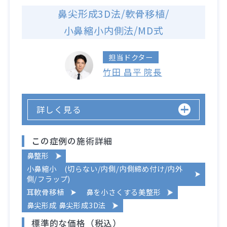
鼻尖形成3D法/軟骨移植/
小鼻縮小内側法/MD式
担当ドクター
竹田 昌平 院長
詳しく見る
この症例の施術詳細
鼻整形
小鼻縮小 (切らない/内側/内側締め付け/内外
側/フラップ)
耳軟骨移植
鼻を小さくする美整形
鼻尖形成 鼻尖形成3D法
標準的な価格（税込）