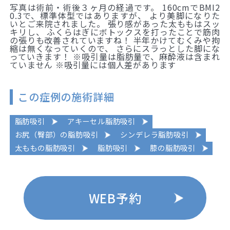
写真は術前・術後３ヶ月の経過です。 160cmでBMI2
0.3で、標準体型ではありますが、 より美脚になりた
いとご来院されました。 張り感があった太ももはスッ
キリし、 ふくらはぎにボトックスを打ったことで筋肉
の張りも改善されていますね！ 半年かけてむくみや拘
縮は無くなっていくので、 さらにスラっとした脚にな
っていきます！ ※吸引量は脂肪量で、麻酔液は含まれ
ていません ※吸引量には個人差があります
この症例の施術詳細
脂肪吸引
アキーセル脂肪吸引
お尻（臀部）の脂肪吸引
シンデレラ脂肪吸引
太ももの脂肪吸引
脂肪吸引
膝の脂肪吸引
WEB予約