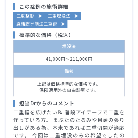
この症例の施術詳細
二重整形
二重埋没法
経結膜挙筋法二重術
標準的な価格（税込）
埋没法
41,000円～211,000円
備考
上記は価格標準的な価格です。
保険適用外の自由診療です。
担当Drからのコメント
二重幅を広げたい📝 普段アイテープで二重を
作っている方。 まぶたのたるみや目頭の張り
出しがある為、本来であれば二重切開が適応
です。 今回は二重埋没のみの希望でしたの