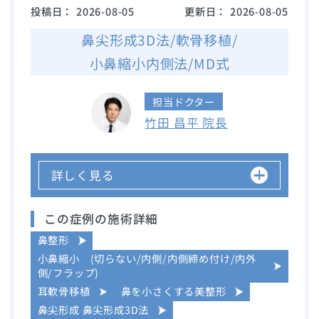
投稿日：
2026-08-05
更新日：
2026-08-05
鼻尖形成3D法/軟骨移植/
小鼻縮小内側法/MD式
担当ドクター
竹田 昌平 院長
詳しく見る
この症例の施術詳細
鼻整形
小鼻縮小 (切らない/内側/内側締め付け/内外
側/フラップ)
耳軟骨移植
鼻を小さくする美整形
鼻尖形成 鼻尖形成3D法