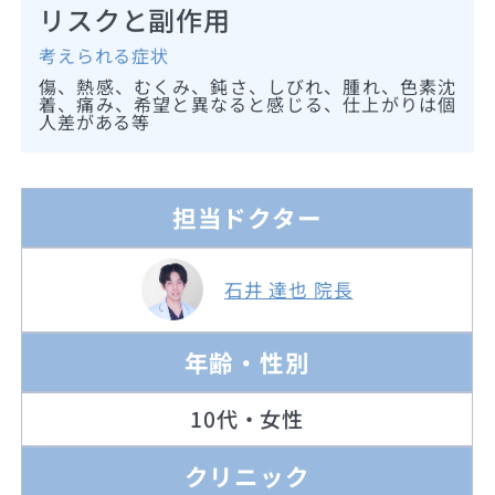
リスクと副作用
考えられる症状
傷、熱感、むくみ、鈍さ、しびれ、腫れ、色素沈
着、痛み、希望と異なると感じる、仕上がりは個
人差がある等
担当ドクター
石井 達也 院長
年齢・性別
10代・女性
クリニック