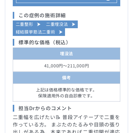
この症例の施術詳細
二重整形
二重埋没法
経結膜挙筋法二重術
標準的な価格（税込）
埋没法
41,000円～211,000円
備考
上記は価格標準的な価格です。
保険適用外の自由診療です。
担当Drからのコメント
二重幅を広げたい📝 普段アイテープで二重を
作っている方。 まぶたのたるみや目頭の張り
出しがある為、本来であれば二重切開が適応