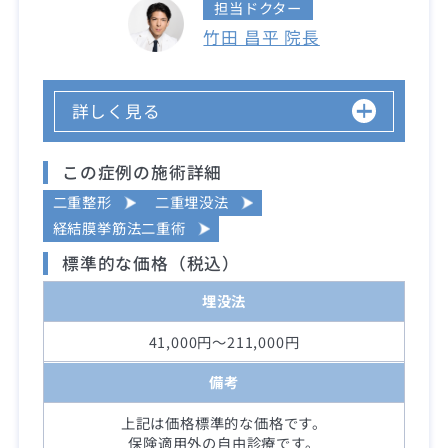
担当ドクター
竹田 昌平 院長
詳しく見る
この症例の施術詳細
二重整形
二重埋没法
経結膜挙筋法二重術
標準的な価格（税込）
埋没法
41,000円～211,000円
備考
上記は価格標準的な価格です。
保険適用外の自由診療です。