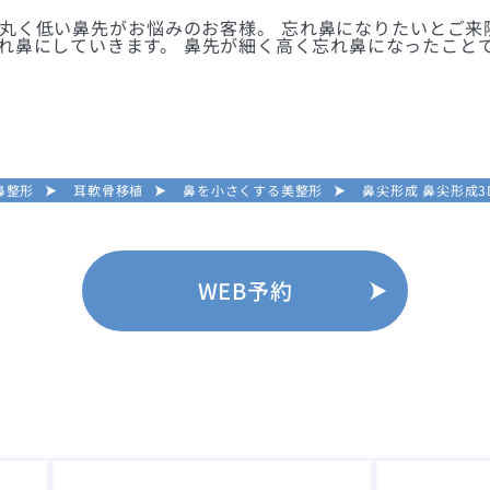
 丸く低い鼻先がお悩みのお客様。 忘れ鼻になりたいとご来院
れ鼻にしていきます。 鼻先が細く高く忘れ鼻になったこと
鼻整形
耳軟骨移植
鼻を小さくする美整形
鼻尖形成 鼻尖形成3
WEB予約