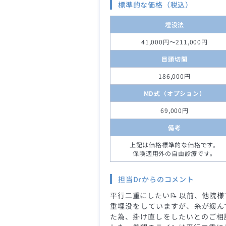
標準的な価格（税込）
埋没法
41,000円～211,000円
目頭切開
186,000円
MD式（オプション）
69,000円
備考
上記は価格標準的な価格です。
保険適用外の自由診療です。
担当Drからのコメント
平行二重にしたい📝 以前、他院様
重埋没をしていますが、糸が緩ん
た為、掛け直しをしたいとのご相