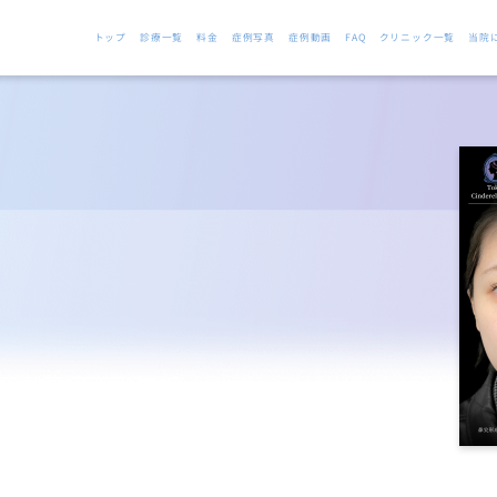
トップ
診療一覧
料金
症例写真
症例動画
FAQ
クリニック一覧
当院