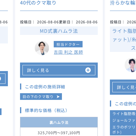
40代のクマ取り
滑らかな輪
8-06
投稿日：
2026-08-06
更新日：
2026-08-06
投稿日：
2026
MD式裏ハムラ法
ライト脂
ァット)/
担当ドクター
ス
吉田 利之 医師
詳しく見る
この症例の施術詳細
詳しく見
目の下のクマ取り
この症例
標準的な価格（税込）
ライト脂肪吸
ジョールファ
裏ハムラ法
エラのボツリ
ボト)
325,700円～397,100円