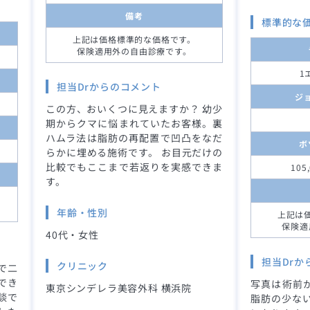
備考
標準的な
上記は価格標準的な価格です。
保険適用外の自由診療です。
1
担当Drからのコメント
ジ
この方、おいくつに見えますか？ 幼少
期からクマに悩まれていたお客様。裏
ハムラ法は脂肪の再配置で凹凸をなだ
ボ
らかに埋める施術です。 お目元だけの
比較でもここまで若返りを実感できま
105
す。
年齢・性別
上記は
保険適
40代・女性
担当Drか
クリニック
で二
でき
写真は術前か
東京シンデレラ美容外科 横浜院
談で
脂肪の少な