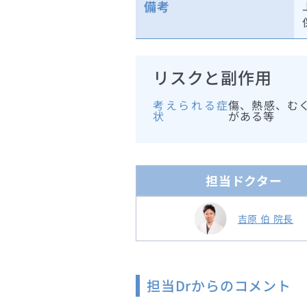
備考
リスクと副作用
考えられる症
傷、熱感、む
状
がある等
担当ドクター
吉原 伯 院長
担当Drからのコメント