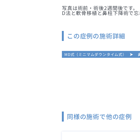
写真は術前・術後2週間後です。
D法と軟骨移植と鼻柱下降術で忘
この症例の施術詳細
MD式（ミニマムダウンタイム式）
同様の施術で他の症例