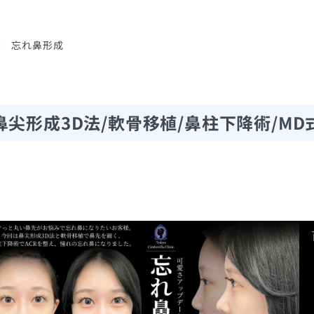
忘れ鼻形成
鼻尖形成3D法/軟骨移植/鼻柱下降術/MD