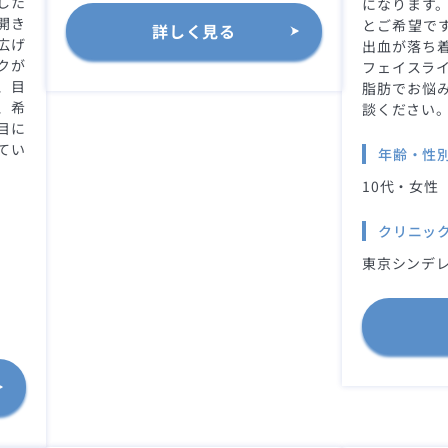
した
になります。
開き
とご希望です
詳しく見る
広げ
出血が落ち
クが
フェイスライ
、目
脂肪でお悩
、希
談ください
目に
てい
年齢・性
10代・女性
クリニッ
東京シンデレ