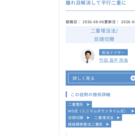
離れ目解消して平行二重に
投稿日：
2026-08-06
更新日：
2026-0
二重埋没法/
目頭切開
担当ドクター
竹田 昌平 院長
詳しく見る
この症例の施術詳細
二重整形
MD式（ミニマムダウンタイム式）
目頭切開
二重埋没法
経結膜挙筋法二重術