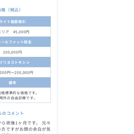
価格（税込）
ライト脂肪吸引
エリア 45,000円
ョールファット除去
200,000円
ツリヌストキシン
,000円～200,000円
備考
価格標準的な価格です。
用外の自由診療です。
らのコメント
ら術後1ヶ月です。 元々
い方ですがお顔の余白が気