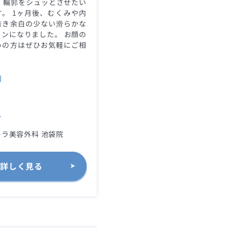
 輪郭をシュッとさせたい
。 1ヶ月後、むくみや内
着き余白の少ない滑らかな
ンになりました。 お顔の
みの方はぜひお気軽にご相
。
別
ク
ラ美容外科 池袋院
詳しく見る