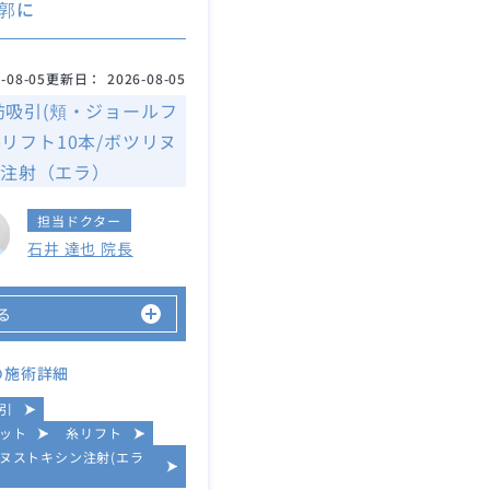
郭に
-08-05
更新日：
2026-08-05
肪吸引(頬・ジョールフ
糸リフト10本/ボツリヌ
注射（エラ）
担当ドクター
石井 達也 院長
る
の施術詳細
引
ット
糸リフト
ヌストキシン注射(エラ