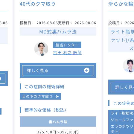
40代のクマ取り
滑らかな輪
8-06
投稿日：
2026-08-06
更新日：
2026-08-06
投稿日：
2026
MD式裏ハムラ法
ライト脂
ァット)/
担当ドクター
ス
吉田 利之 医師
詳しく見る
この症例の施術詳細
詳しく見
目の下のクマ取り
この症例
標準的な価格（税込）
ライト脂肪吸
ジョールファ
裏ハムラ法
エラのボツリ
ボト)
325,700円～397,100円