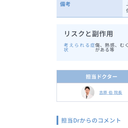
備考
リスクと副作用
考えられる症
傷、熱感、む
状
がある等
担当ドクター
吉原 伯 院長
担当Drからのコメント