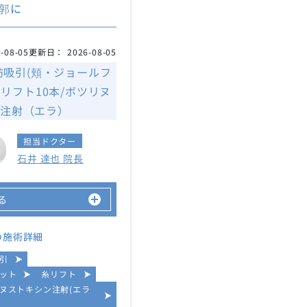
郭に
-08-05
更新日：
2026-08-05
肪吸引(頬・ジョールフ
糸リフト10本/ボツリヌ
注射（エラ）
担当ドクター
石井 達也 院長
る
の施術詳細
引
ット
糸リフト
ヌストキシン注射(エラ