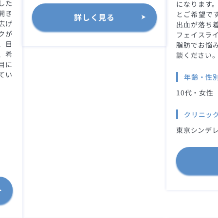
した
になります。
開き
とご希望です
詳しく見る
広げ
出血が落ち
クが
フェイスライ
、目
脂肪でお悩
、希
談ください
目に
てい
年齢・性
10代・女性
クリニッ
東京シンデレ