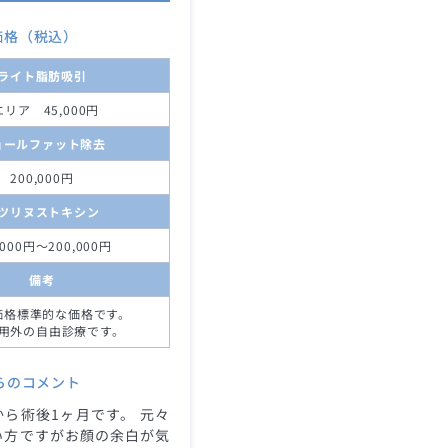
価格（税込）
ライト脂肪吸引
エリア 45,000円
ョールファット除去
200,000円
ツリヌストキシン
,000円～200,000円
備考
価格標準的な価格です。
用外の自由診療です。
らのコメント
ら術後1ヶ月です。 元々
い方ですがお顔の余白が気