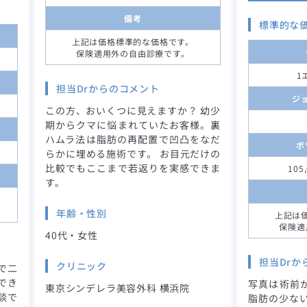
備考
標準的な
上記は価格標準的な価格です。
保険適用外の自由診療です。
1
担当Drからのコメント
ジ
この方、おいくつに見えますか？ 幼少
期からクマに悩まれていたお客様。裏
ハムラ法は脂肪の再配置で凹凸をなだ
ボ
らかに埋める施術です。 お目元だけの
比較でもここまで若返りを実感できま
105
す。
年齢・性別
上記は
保険適
40代・女性
担当Drか
クリニック
で二
でき
写真は術前か
東京シンデレラ美容外科 横浜院
談で
脂肪の少な