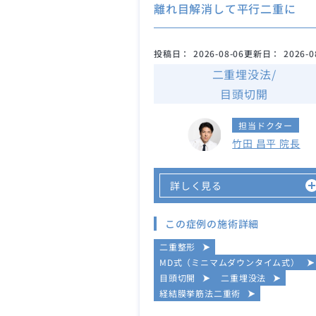
離れ目解消して平行二重に
投稿日：
2026-08-06
更新日：
2026-0
二重埋没法/
目頭切開
担当ドクター
竹田 昌平 院長
詳しく見る
この症例の施術詳細
二重整形
MD式（ミニマムダウンタイム式）
目頭切開
二重埋没法
経結膜挙筋法二重術