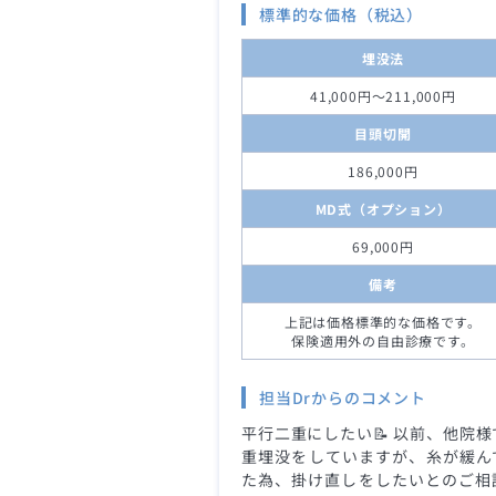
標準的な価格（税込）
埋没法
41,000円～211,000円
目頭切開
186,000円
MD式（オプション）
69,000円
備考
上記は価格標準的な価格です。
保険適用外の自由診療です。
担当Drからのコメント
平行二重にしたい📝 以前、他院様
重埋没をしていますが、糸が緩ん
た為、掛け直しをしたいとのご相