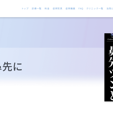
トップ
診療一覧
料金
症例写真
症例動画
FAQ
クリニック一覧
当院
鼻先に