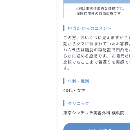
上記は価格標準的な価格です。
保険適用外の自由診療です。
担当Drからのコメント
この方、おいくつに見えますか？ 
期からクマに悩まれていたお客様
ハムラ法は脂肪の再配置で凹凸を
らかに埋める施術です。 お目元だ
比較でもここまで若返りを実感で
す。
年齢・性別
40代・女性
クリニック
東京シンデレラ美容外科 横浜院