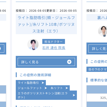
8-06
投稿日：
2026-08-05
更新日：
2026-08-05
投稿日：
2026
ライト脂肪吸引(頬・ジョールフ
裏ハ
ァット)/糸リフト10本/ボツリヌ
ス注射（エラ）
担当ドクター
石井 達也 院長
詳しく見
この症例
詳しく見る
目の下のクマ
この症例の施術詳細
標準的な
ライト脂肪吸引
ジョールファット
糸リフト
エラのボツリヌストキシン注射(エラ
ボト)
325