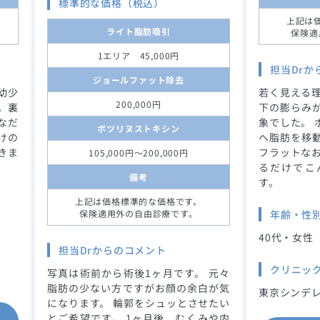
標準的な価格（税込）
上記は
ライト脂肪吸引
保険適
1エリア 45,000円
担当Drか
ジョールファット除去
幼少
若く見える理
200,000円
。裏
下の膨らみ
なだ
象でした。 
ボツリヌストキシン
けの
へ脂肪を移
きま
フラットなお
105,000円～200,000円
るだけでこ
備考
す。
上記は価格標準的な価格です。
保険適用外の自由診療です。
年齢・性
40代・女性
担当Drからのコメント
クリニッ
写真は術前から術後1ヶ月です。 元々
脂肪の少ない方ですがお顔の余白が気
東京シンデレ
になります。 輪郭をシュッとさせたい
とご希望です。 1ヶ月後、むくみや内