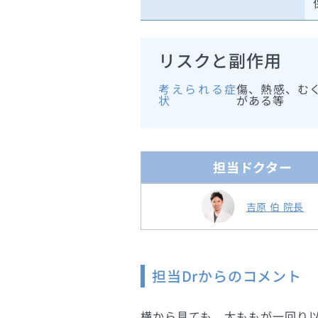
リスクと副作用
考えられる症
傷、熱感、む
状
がある等
担当ドクター
吉原 伯 院長
担当Drからのコメント
横から見ても、太ももが一回り以