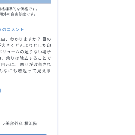
価格標準的な価格です。
用外の自由診療です。
らのコメント
由、わかりますか？ 目の
が大きくどんよりとした印
ボリュームの足りない場所
動、余りは除去することで
目元に。 凹凸が改善され
んなにも若返って見えま
別
ク
ラ美容外科 横浜院