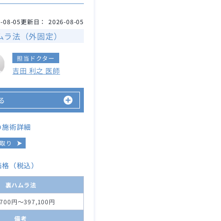
-08-05
更新日：
2026-08-05
ムラ法（外固定）
担当ドクター
吉田 利之 医師
る
の施術詳細
取り
価格（税込）
裏ハムラ法
,700円～397,100円
備考