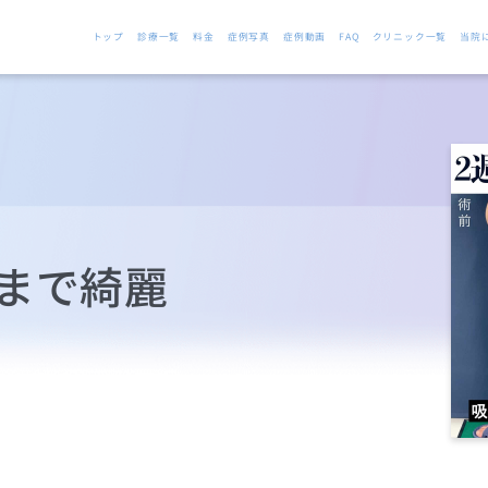
トップ
診療一覧
料金
症例写真
症例動画
FAQ
クリニック一覧
当院
まで綺麗