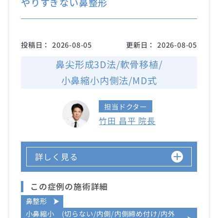
やりすぎない鼻整形
投稿日：
2026-08-05
更新日：
2026-08-05
鼻尖形成3D法/軟骨移植/
小鼻縮小内側法/MD式
担当ドクター
竹田 昌平 院長
詳しく見る
この症例の施術詳細
鼻整形
小鼻縮小 (切らない/内側/内側締め付け/内外