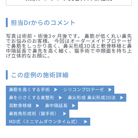
担当Drからのコメント
写真は術前・術後3ヶ月後です。 鼻筋が低く丸い鼻先
でお悩みのお客様。 今回はオーダーメイドプロテーゼ
で鼻筋をしっかり高く、鼻尖形成3D法と軟骨移植と鼻
中隔延長で鼻先を高く細く、猫手術で中顔面を持ち上
げ立体的なお顔に。
この症例の施術詳細
鼻筋を高くする手術
シリコンプロテーゼ
鼻を小さくする美整形
鼻尖形成 鼻尖形成3D法
耳軟骨移植
鼻中隔延長
鼻唇角形成術（猫手術）
MD式（ミニマムダウンタイム式）