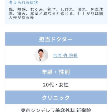
考えられる症状
傷、熱感、むくみ、鈍さ、しびれ、腫れ、色素沈
着、痛み、希望と異なると感じる、仕上がりは個
人差がある等
担当ドクター
吉原 伯 院長
年齢・性別
20代・女性
クリニック
東京シンデレラ美容外科 新宿院