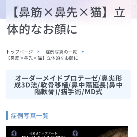
【鼻筋×鼻先×猫】立
体的なお顔に
トップページ
症例写真の一覧
【鼻筋×鼻先×猫】立体的なお顔に
オーダーメイドプロテーゼ/鼻尖形
成3D法/軟骨移植/鼻中隔延長(鼻中
隔軟骨)/猫手術/MD式
症例写真一覧