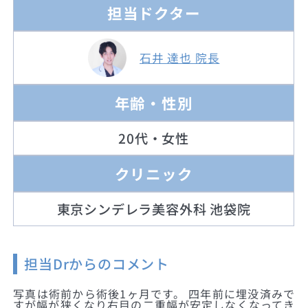
担当ドクター
石井 達也 院長
年齢・性別
20代・女性
クリニック
東京シンデレラ美容外科 池袋院
担当Drからのコメント
写真は術前から術後1ヶ月です。 四年前に埋没済みで
すが幅が狭くなり右目の二重幅が安定しなくなってき