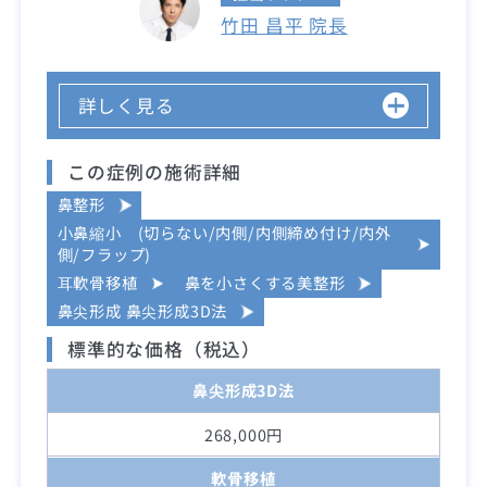
竹田 昌平 院長
詳しく見る
この症例の施術詳細
鼻整形
小鼻縮小 (切らない/内側/内側締め付け/内外
側/フラップ)
耳軟骨移植
鼻を小さくする美整形
鼻尖形成 鼻尖形成3D法
標準的な価格（税込）
鼻尖形成3D法
268,000円
軟骨移植