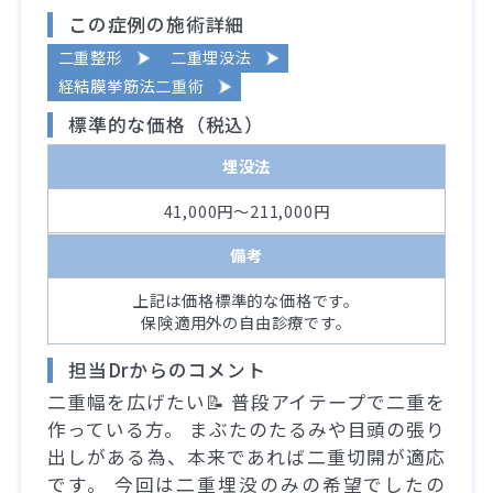
この症例の施術詳細
二重整形
二重埋没法
経結膜挙筋法二重術
標準的な価格（税込）
埋没法
41,000円～211,000円
備考
上記は価格標準的な価格です。
保険適用外の自由診療です。
担当Drからのコメント
二重幅を広げたい📝 普段アイテープで二重を
作っている方。 まぶたのたるみや目頭の張り
出しがある為、本来であれば二重切開が適応
です。 今回は二重埋没のみの希望でしたの