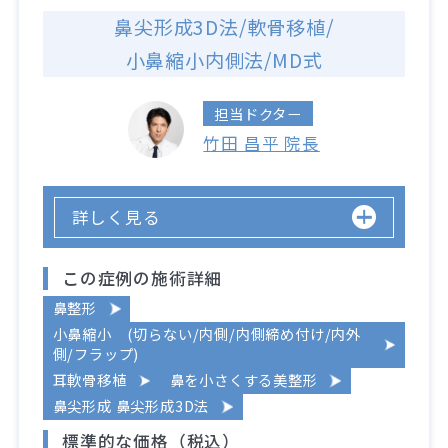
鼻尖形成3D法/軟骨移植/
小鼻縮小内側法/MD式
担当ドクター
竹田 昌平 院長
詳しく見る
この症例の施術詳細
鼻整形
小鼻縮小 (切らない/内側/内側締め付け/内外
側/フラップ)
耳軟骨移植
鼻を小さくする美整形
鼻尖形成 鼻尖形成3D法
標準的な価格（税込）