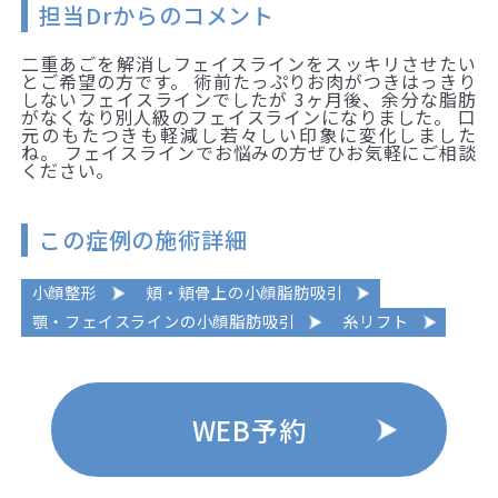
担当Drからのコメント
二重あごを解消しフェイスラインをスッキリさせたい
とご希望の方です。 術前たっぷりお肉がつきはっきり
しないフェイスラインでしたが 3ヶ月後、余分な脂肪
がなくなり別人級のフェイスラインになりました。 口
元のもたつきも軽減し若々しい印象に変化しました
ね。 フェイスラインでお悩みの方ぜひお気軽にご相談
ください。
この症例の施術詳細
小顔整形
頬・頬骨上の小顔脂肪吸引
顎・フェイスラインの小顔脂肪吸引
糸リフト
WEB予約