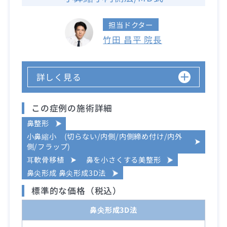
担当ドクター
竹田 昌平 院長
詳しく見る
この症例の施術詳細
鼻整形
小鼻縮小 (切らない/内側/内側締め付け/内外
側/フラップ)
耳軟骨移植
鼻を小さくする美整形
鼻尖形成 鼻尖形成3D法
標準的な価格（税込）
鼻尖形成3D法