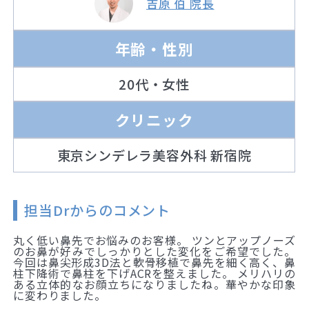
吉原 伯 院長
年齢・性別
20代・女性
クリニック
東京シンデレラ美容外科 新宿院
担当Drからのコメント
丸く低い鼻先でお悩みのお客様。 ツンとアップノーズ
のお鼻が好みでしっかりとした変化をご希望でした。
今回は鼻尖形成3D法と軟骨移植で鼻先を細く高く、鼻
柱下降術で鼻柱を下げACRを整えました。 メリハリの
ある立体的なお顔立ちになりましたね。華やかな印象
に変わりました。