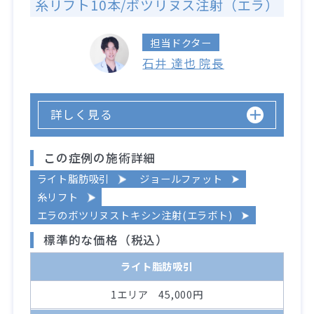
糸リフト10本/ボツリヌス注射（エラ）
担当ドクター
石井 達也 院長
詳しく見る
この症例の施術詳細
ライト脂肪吸引
ジョールファット
糸リフト
エラのボツリヌストキシン注射(エラボト)
標準的な価格（税込）
ライト脂肪吸引
1エリア 45,000円