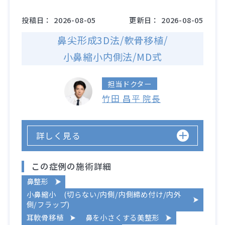
投稿日：
2026-08-05
更新日：
2026-08-05
鼻尖形成3D法/軟骨移植/
小鼻縮小内側法/MD式
担当ドクター
竹田 昌平 院長
詳しく見る
この症例の施術詳細
鼻整形
小鼻縮小 (切らない/内側/内側締め付け/内外
側/フラップ)
耳軟骨移植
鼻を小さくする美整形