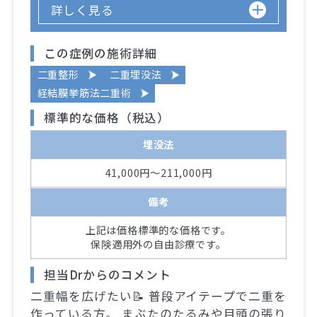
詳しく見る
この症例の施術詳細
二重整形
二重埋没法
経結膜挙筋法二重術
標準的な価格（税込）
埋没法
41,000円～211,000円
備考
上記は価格標準的な価格です。
保険適用外の自由診療です。
担当Drからのコメント
二重幅を広げたい📝 普段アイテープで二重を
作っている方。 まぶたのたるみや目頭の張り