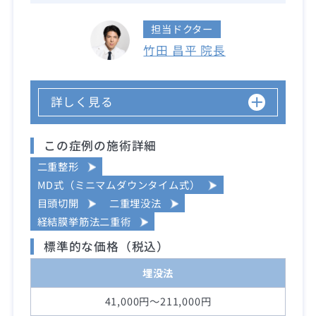
担当ドクター
竹田 昌平 院長
詳しく見る
この症例の施術詳細
二重整形
MD式（ミニマムダウンタイム式）
目頭切開
二重埋没法
経結膜挙筋法二重術
標準的な価格（税込）
埋没法
41,000円～211,000円