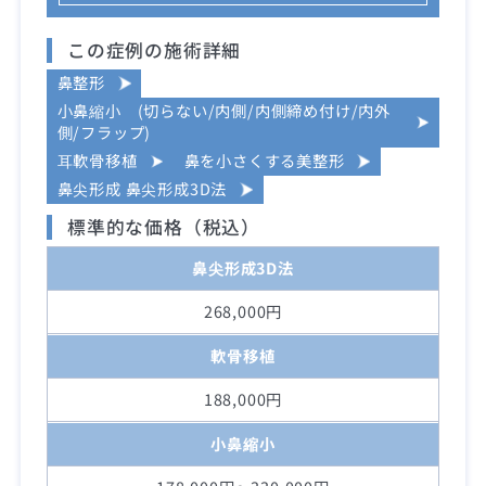
この症例の施術詳細
鼻整形
小鼻縮小 (切らない/内側/内側締め付け/内外
側/フラップ)
耳軟骨移植
鼻を小さくする美整形
鼻尖形成 鼻尖形成3D法
標準的な価格（税込）
鼻尖形成3D法
268,000円
軟骨移植
188,000円
小鼻縮小