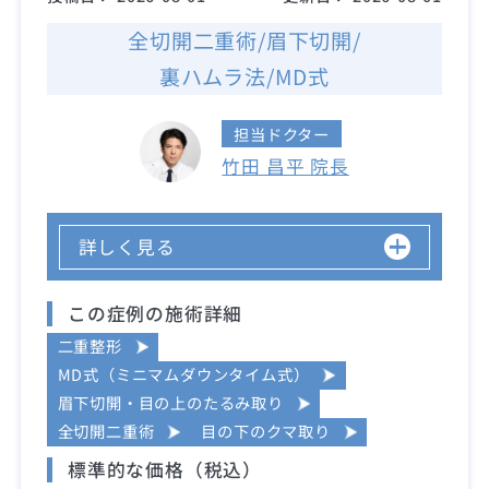
全切開二重術/眉下切開/
裏ハムラ法/MD式
担当ドクター
竹田 昌平 院長
詳しく見る
この症例の施術詳細
二重整形
MD式（ミニマムダウンタイム式）
眉下切開・目の上のたるみ取り
全切開二重術
目の下のクマ取り
標準的な価格（税込）