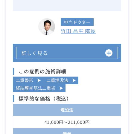
担当ドクター
竹田 昌平 院長
詳しく見る
この症例の施術詳細
二重整形
二重埋没法
経結膜挙筋法二重術
標準的な価格（税込）
埋没法
41,000円～211,000円
備考