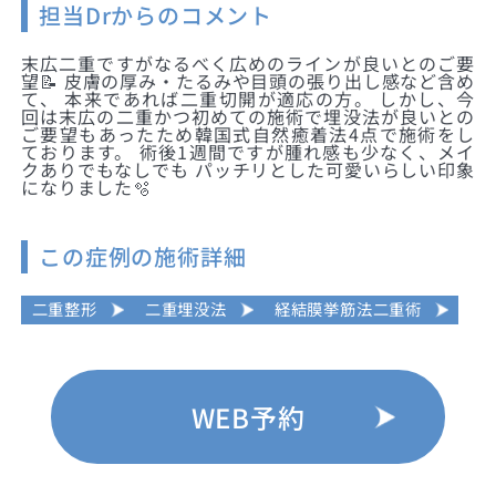
担当Drからのコメント
末広二重ですがなるべく広めのラインが良いとのご要
望📝 皮膚の厚み・たるみや目頭の張り出し感など含め
て、 本来であれば二重切開が適応の方。 しかし、今
回は末広の二重かつ初めての施術で埋没法が良いとの
ご要望もあったため韓国式自然癒着法4点で施術をし
ております。 術後1週間ですが腫れ感も少なく、メイ
クありでもなしでも パッチリとした可愛いらしい印象
になりました🫧
この症例の施術詳細
二重整形
二重埋没法
経結膜挙筋法二重術
WEB予約