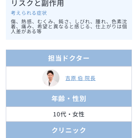
リスクと副作用
考えられる症状
傷、熱感、むくみ、鈍さ、しびれ、腫れ、色素沈
着、痛み、希望と異なると感じる、仕上がりは個
人差がある等
担当ドクター
吉原 伯 院長
年齢・性別
10代・女性
クリニック