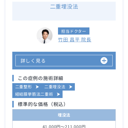
二重埋没法
担当ドクター
竹田 昌平 院長
詳しく見る
この症例の施術詳細
二重整形
二重埋没法
経結膜挙筋法二重術
標準的な価格（税込）
埋没法
41,000円～211,000円