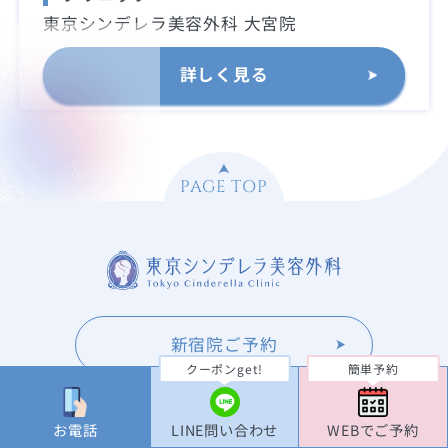
東京シンデレラ美容外科 大宮院
詳しく見る
PAGE TOP
新宿院ご予約
クーポンget!
簡単予約
お電話
LINE問い合わせ
WEBでご予約
池袋院ご予約