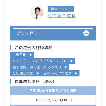
担当ドクター
竹田 昌平 院長
詳しく見る
この症例の施術詳細
二重整形
MD式（ミニマムダウンタイム式）
眉下切開・目の上のたるみ取り
全切開二重術
目の下のクマ取り
標準的な価格（税込）
全切開/たるみ取り併用全切開
186,000円～270,000円