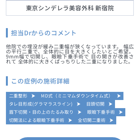
東京シンデレラ美容外科 新宿院
担当Drからのコメント
他院での埋没が緩み二重幅が狭くなっています。 幅広
の平行二重で、全体的に目を大きくしたいとご希望。
9mm幅で切開し、眼瞼下垂手術で 目の開きが改善さ
れて 全体的に大きくぱっちりした二重になりました。
この症例の施術詳細
二重整形
MD式（ミニマムダウンタイム式）
タレ目形成(グラマラスライン)
目頭切開
眉下切開・目の上のたるみ取り
眼瞼下垂手術
切開法による眼瞼下垂手術
全切開二重術