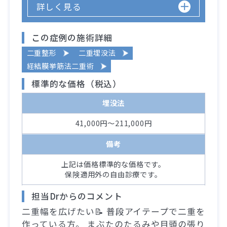
詳しく見る
この症例の施術詳細
二重整形
二重埋没法
経結膜挙筋法二重術
標準的な価格（税込）
埋没法
41,000円～211,000円
備考
上記は価格標準的な価格です。
保険適用外の自由診療です。
担当Drからのコメント
二重幅を広げたい📝 普段アイテープで二重を
作っている方。 まぶたのたるみや目頭の張り