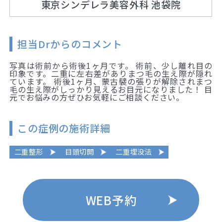
東京シンデレラ美容外科 池袋院
担当Drからのコメント
写真は術前から術後1ヶ月です。 術前、少し離れ目の
印象です。二重に左右差がありまつ毛の生え際が隠れ
ています。 術後1ヶ月、蒙古襞の張りが解除されまつ
毛の生え際がしっかり見えるお目元になりました！ 目
元でお悩みの方ぜひお気軽にご相談ください。
この症例の施術詳細
二重整形
目頭切開
二重埋没法
WEB予約