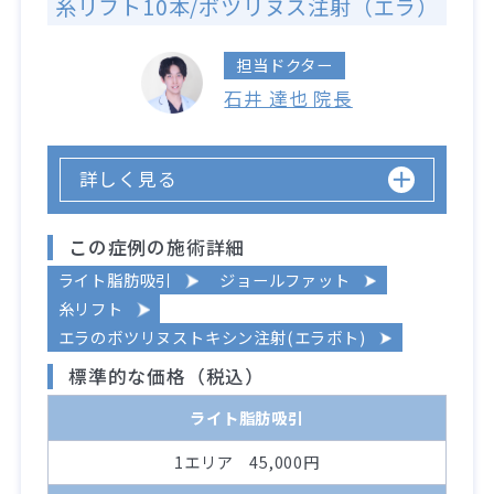
糸リフト10本/ボツリヌス注射（エラ）
担当ドクター
石井 達也 院長
詳しく見る
この症例の施術詳細
ライト脂肪吸引
ジョールファット
糸リフト
エラのボツリヌストキシン注射(エラボト)
標準的な価格（税込）
ライト脂肪吸引
1エリア 45,000円