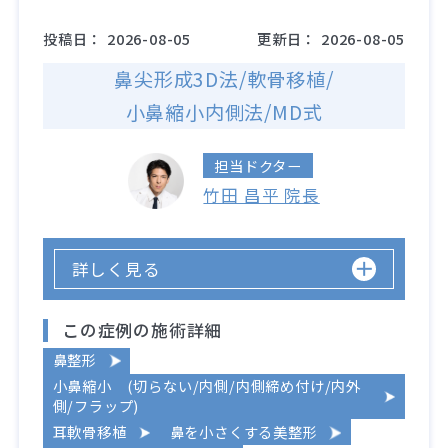
投稿日：
2026-08-05
更新日：
2026-08-05
鼻尖形成3D法/軟骨移植/
小鼻縮小内側法/MD式
担当ドクター
竹田 昌平 院長
詳しく見る
この症例の施術詳細
鼻整形
小鼻縮小 (切らない/内側/内側締め付け/内外
側/フラップ)
耳軟骨移植
鼻を小さくする美整形