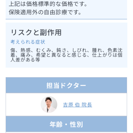
上記は価格標準的な価格です。
保険適用外の自由診療です。
リスクと副作用
考えられる症状
傷、熱感、むくみ、鈍さ、しびれ、腫れ、色素沈
着、痛み、希望と異なると感じる、仕上がりは個
人差がある等
担当ドクター
吉原 伯 院長
年齢・性別