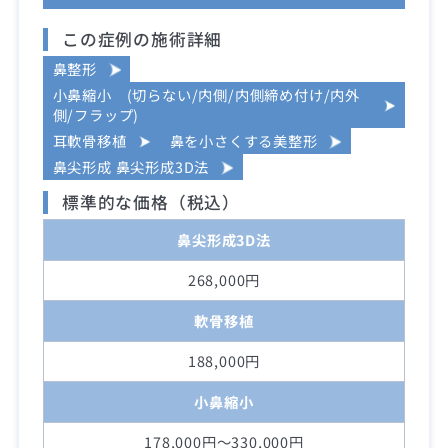
この症例の施術詳細
鼻整形
小鼻縮小 (切らない/内側/内側締め付け/内外
側/フラップ)
耳軟骨移植
鼻を小さくする美整形
鼻尖形成 鼻尖形成3D法
標準的な価格（税込）
鼻尖形成3D法
268,000円
軟骨移植
188,000円
小鼻縮小
178,000円～330,000円