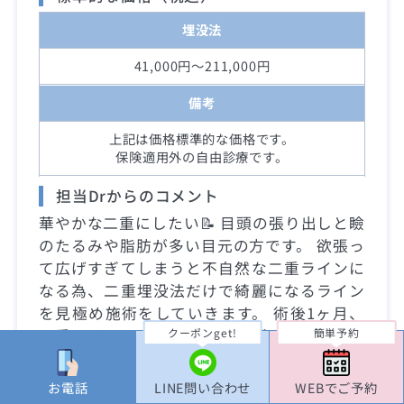
埋没法
41,000円～211,000円
備考
上記は価格標準的な価格です。
保険適用外の自由診療です。
担当Drからのコメント
華やかな二重にしたい📝 目頭の張り出しと瞼
のたるみや脂肪が多い目元の方です。 欲張っ
て広げすぎてしまうと不自然な二重ラインに
なる為、二重埋没法だけで綺麗になるライン
を見極め施術をしていきます。 術後1ヶ月、
二重ラインはナチュラルですが、まつ毛の生
クーポンget!
簡単予約
え際が見え、パッチリとした華やかな目元に
なりました🫧
お電話
LINE問い合わせ
WEBでご予約