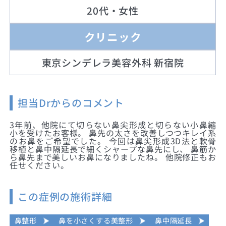
20代・女性
クリニック
東京シンデレラ美容外科 新宿院
担当Drからのコメント
3年前、他院にて切らない鼻尖形成と切らない小鼻縮
小を受けたお客様。 鼻先の太さを改善しつつキレイ系
のお鼻をご希望でした。 今回は鼻尖形成3D法と軟骨
移植と鼻中隔延長で細くシャープな鼻先にし、 鼻筋か
ら鼻先まで美しいお鼻になりましたね。 他院修正もお
任せください。
この症例の施術詳細
鼻整形
鼻を小さくする美整形
鼻中隔延長