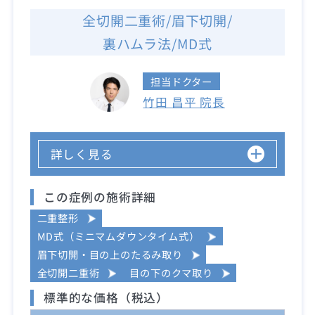
全切開二重術/眉下切開/
裏ハムラ法/MD式
担当ドクター
竹田 昌平 院長
詳しく見る
この症例の施術詳細
二重整形
MD式（ミニマムダウンタイム式）
眉下切開・目の上のたるみ取り
全切開二重術
目の下のクマ取り
標準的な価格（税込）