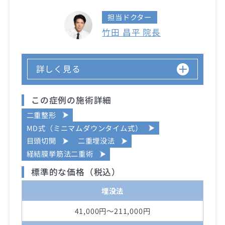
担当ドクター
竹田 昌平 院長
詳しく見る
この症例の施術詳細
二重整形
MD式（ミニマムダウンタイム式）
目頭切開
二重埋没法
経結膜挙筋法二重術
標準的な価格（税込）
埋没法
41,000円～211,000円