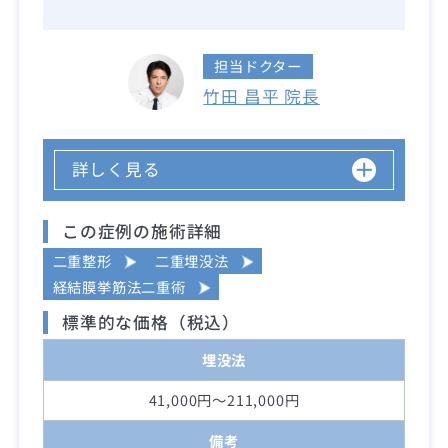
担当ドクター
竹田 昌平 院長
詳しく見る
この症例の施術詳細
二重整形
二重埋没法
経結膜挙筋法二重術
標準的な価格（税込）
埋没法
41,000円～211,000円
備考