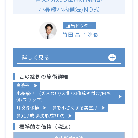
小鼻縮小内側法/MD式
担当ドクター
竹田 昌平 院長
詳しく見る
この症例の施術詳細
鼻整形
小鼻縮小 (切らない/内側/内側締め付け/内外
側/フラップ)
耳軟骨移植
鼻を小さくする美整形
鼻尖形成 鼻尖形成3D法
標準的な価格（税込）