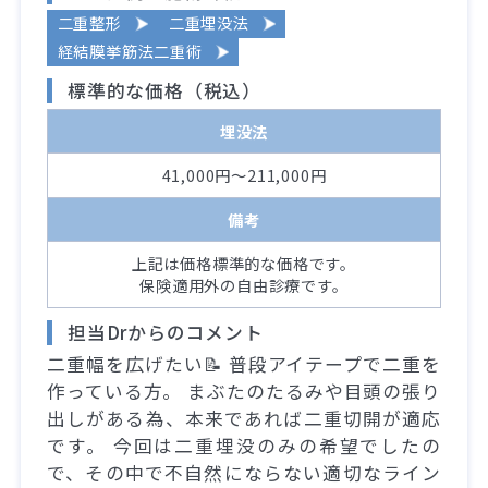
二重整形
二重埋没法
経結膜挙筋法二重術
標準的な価格（税込）
埋没法
41,000円～211,000円
備考
上記は価格標準的な価格です。
保険適用外の自由診療です。
担当Drからのコメント
二重幅を広げたい📝 普段アイテープで二重を
作っている方。 まぶたのたるみや目頭の張り
出しがある為、本来であれば二重切開が適応
です。 今回は二重埋没のみの希望でしたの
で、その中で不自然にならない適切なライン