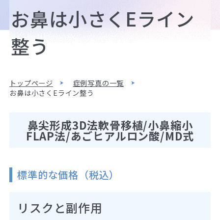
お鼻は小さくEライン
整う
トップページ
症例写真の一覧
お鼻は小さくEライン整う
鼻尖形成3D法軟骨移植/小鼻縮小
FLAP法/あごヒアルロン酸/MD式
標準的な価格（税込）
リスクと副作用