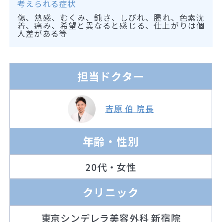
考えられる症状
傷、熱感、むくみ、鈍さ、しびれ、腫れ、色素沈
着、痛み、希望と異なると感じる、仕上がりは個
人差がある等
担当ドクター
吉原 伯 院長
年齢・性別
20代・女性
クリニック
東京シンデレラ美容外科 新宿院