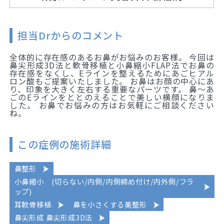
担当Drからのコメント
全体的に存在感のあるお鼻がお悩みのお客様。 今回は
鼻尖形成3D法と軟骨移植と小鼻縮小FLAP法でお鼻の
存在感をなくし、Eラインを整えるためにあごヒアル
ロン酸もご提案いたしました。 お鼻はお顔の中心にあ
り、印象を大きく左右する重要なパーツです。 鼻～あ
ごのEラインをととのえることで美しい横顔になりま
した。 お鼻でお悩みの方はお気軽にご相談ください
ね。
この症例の施術詳細
鼻整形
小鼻縮小 (切らない/内側/内側締め付け/内外側/フラ
ップ)
耳軟骨移植
鼻を小さくする美整形
鼻尖形成 鼻尖形成3D法