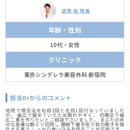
吉原 伯 院長
年齢・性別
10代・女性
クリニック
東京シンデレラ美容外科 新宿院
担当Drからのコメント
他院で埋没法を右目2回と左目1回行なっていました
が、 幅広で留めていたため取れやすく、 切開法で幅
広二重を作りたいとご相談下さいました。 まぶたの余
分な皮膚は数ミリ切除し 眼瞼下垂手術で目の開きを強
化する事で しっかり食い込みを作ることが可能です。