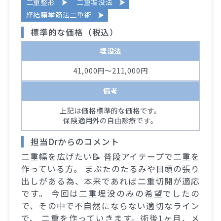
二重整形
二重埋没法
経結膜挙筋法二重術
標準的な価格（税込）
埋没法
41,000円～211,000円
備考
上記は価格標準的な価格です。
保険適用外の自由診療です。
担当Drからのコメント
二重幅を広げたい📝 普段アイテープで二重を
作っている方。 まぶたのたるみや目頭の張り
出しがある為、本来であれば二重切開が適応
です。 今回は二重埋没のみの希望でしたの
で、その中で不自然にならない適切なライン
で、 二重を作っていきます。術後1ヶ月、メ