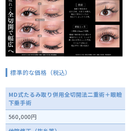
標準的な価格（税込）
MD式たるみ取り併用全切開法二重術＋眼瞼
下垂手術
560,000円
他院修正（抜糸等）