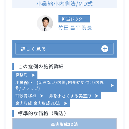
小鼻縮小内側法/MD式
担当ドクター
竹田 昌平 院長
詳しく見る
この症例の施術詳細
鼻整形
小鼻縮小 (切らない/内側/内側締め付け/内外
側/フラップ)
耳軟骨移植
鼻を小さくする美整形
鼻尖形成 鼻尖形成3D法
標準的な価格（税込）
鼻尖形成3D法