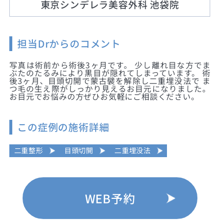
東京シンデレラ美容外科 池袋院
担当Drからのコメント
写真は術前から術後3ヶ月です。 少し離れ目な方でま
ぶたのたるみにより黒目が隠れてしまっています。 術
後3ヶ月、目頭切開で蒙古襞を解除し二重埋没法で ま
つ毛の生え際がしっかり見えるお目元になりました。
お目元でお悩みの方ぜひお気軽にご相談ください。
この症例の施術詳細
二重整形
目頭切開
二重埋没法
WEB予約