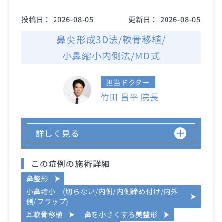
投稿日：
2026-08-05
更新日：
2026-08-05
鼻尖形成3D法/軟骨移植/
小鼻縮小内側法/MD式
担当ドクター
竹田 昌平 院長
詳しく見る
この症例の施術詳細
鼻整形
小鼻縮小 (切らない/内側/内側締め付け/内外
側/フラップ)
耳軟骨移植
鼻を小さくする美整形