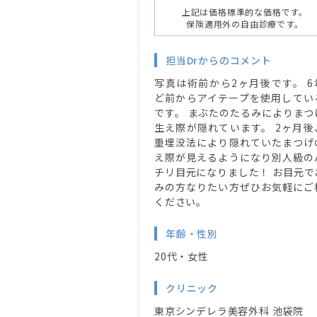
上記は価格標準的な価格です。
保険適用外の自由診療です。
担当Drからのコメント
写真は術前から2ヶ月後です。 6
ど前からアイテープを使用してい
です。 まぶたのたるみによりまつ
生え際が隠れています。 2ヶ月後
重埋没法により隠れていたまつげ
え際が見えるようになり別人級の
チリ目元になりました！ お目元で
みの方なりたい方ぜひお気軽にご
ください。
年齢・性別
20代・女性
クリニック
東京シンデレラ美容外科 池袋院