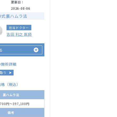
更新日：
2026-08-06
D式裏ハムラ法
担当ドクター
吉田 利之 医師
る
の施術詳細
取り
価格（税込）
裏ハムラ法
,700円～397,100円
備考