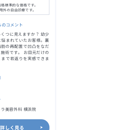
価格標準的な価格です。
用外の自由診療です。
らのコメント
くつに見えますか？ 幼少
に悩まれていたお客様。裏
脂肪の再配置で凹凸をなだ
施術です。 お目元だけの
こまで若返りを実感できま
別
ク
ラ美容外科 横浜院
詳しく見る