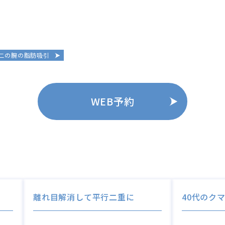
二の腕の脂肪吸引
WEB予約
離れ目解消して平行二重に
40代のク