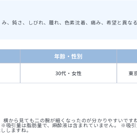
くみ、鈍さ、しびれ、腫れ、色素沈着、痛み、希望と異な
年齢・性別
30代・女性
東
 横から見ても二の腕が細くなったのが分かりやすいです
す。 ※吸引量は脂肪量で、麻酔液は含まれていません。 ※吸
話ししますね。