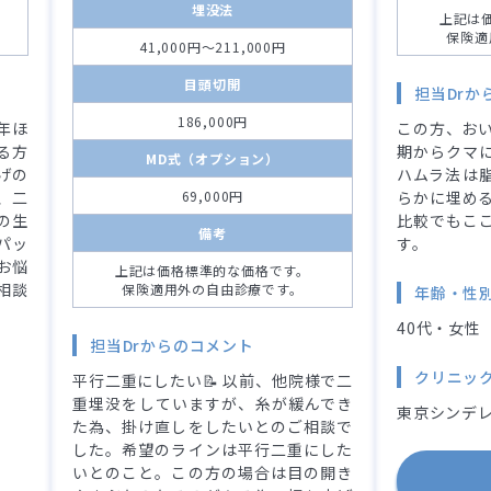
埋没法
上記は
保険適
41,000円～211,000円
目頭切開
担当Drか
186,000円
年ほ
この方、おい
る方
期からクマ
MD式（オプション）
げの
ハムラ法は
、二
69,000円
らかに埋める
の生
比較でもこ
備考
パッ
す。
お悩
上記は価格標準的な価格です。
相談
保険適用外の自由診療です。
年齢・性
40代・女性
担当Drからのコメント
クリニッ
平行二重にしたい📝 以前、他院様で二
重埋没をしていますが、糸が緩んでき
東京シンデレ
た為、掛け直しをしたいとのご相談で
した。希望のラインは平行二重にした
いとのこと。この方の場合は目の開き