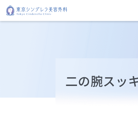
二の腕スッ