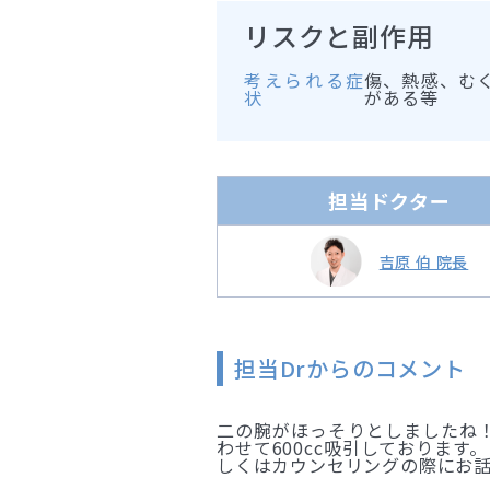
リスクと副作用
考えられる症
傷、熱感、む
状
がある等
担当ドクター
吉原 伯 院長
担当Drからのコメント
二の腕がほっそりとしましたね！
わせて600cc吸引しておりま
しくはカウンセリングの際にお