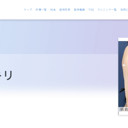
トップ
診療一覧
料金
症例写真
症例動画
FAQ
クリニック一覧
当院
キリ