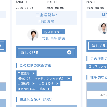
投稿日：
更新日：
投稿日：
2026-08-06
2026-08-06
2026-08-06
二重埋没法/
M
目頭切開
担当ドクター
竹田 昌平 院長
詳しく見
詳しく見る
この症例
この症例の施術詳細
目の下のクマ
二重整形
標準的な
MD式（ミニマムダウンタイム式）
目頭切開
二重埋没法
経結膜挙筋法二重術
325
標準的な価格（税込）