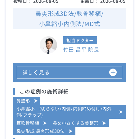
投稿日：
2026-08-05
更新日：
2026-08-05
鼻尖形成3D法/軟骨移植/
小鼻縮小内側法/MD式
担当ドクター
竹田 昌平 院長
詳しく見る
この症例の施術詳細
鼻整形
小鼻縮小 (切らない/内側/内側締め付け/内外
側/フラップ)
耳軟骨移植
鼻を小さくする美整形
鼻尖形成 鼻尖形成3D法