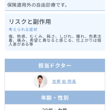
保険適用外の自由診療です。
リスクと副作用
考えられる症状
傷、熱感、むくみ、鈍さ、しびれ、腫れ、色素沈
着、痛み、希望と異なると感じる、仕上がりは個
人差がある等
担当ドクター
吉原 伯 院長
年齢・性別