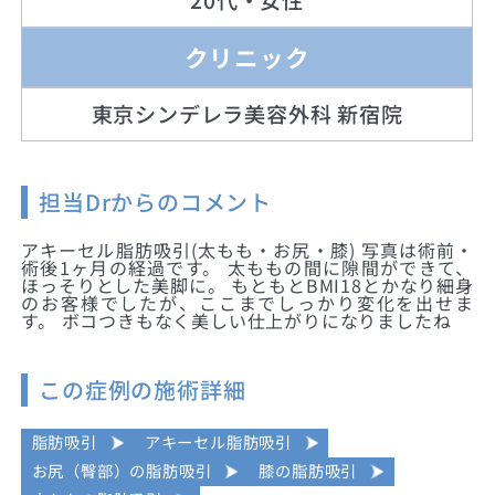
20代・女性
クリニック
東京シンデレラ美容外科 新宿院
担当Drからのコメント
アキーセル脂肪吸引(太もも・お尻・膝) 写真は術前・
術後1ヶ月の経過です。 太ももの間に隙間ができて、
ほっそりとした美脚に。 もともとBMI18とかなり細身
のお客様でしたが、ここまでしっかり変化を出せま
す。 ボコつきもなく美しい仕上がりになりましたね
この症例の施術詳細
脂肪吸引
アキーセル脂肪吸引
お尻（臀部）の脂肪吸引
膝の脂肪吸引