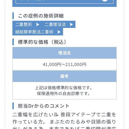
この症例の施術詳細
二重整形
二重埋没法
経結膜挙筋法二重術
標準的な価格（税込）
埋没法
41,000円～211,000円
備考
上記は価格標準的な価格です。
保険適用外の自由診療です。
担当Drからのコメント
二重幅を広げたい📝 普段アイテープで二重を
作っている方。 まぶたのたるみや目頭の張り
出しがある為、本来であれば二重切開が適応