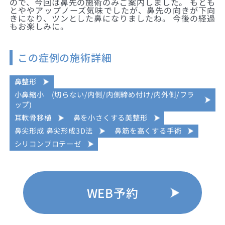
ので、今回は鼻先の施術のみご案内しました。 もとも
とややアップノーズ気味でしたが、鼻先の向きが下向
きになり、ツンとした鼻になりましたね。 今後の経過
もお楽しみに。
この症例の施術詳細
鼻整形
小鼻縮小 (切らない/内側/内側締め付け/内外側/フラ
ップ)
耳軟骨移植
鼻を小さくする美整形
鼻尖形成 鼻尖形成3D法
鼻筋を高くする手術
シリコンプロテーゼ
WEB予約