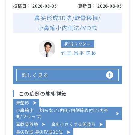
投稿日：
2026-08-05
更新日：
2026-08-05
鼻尖形成3D法/軟骨移植/
小鼻縮小内側法/MD式
担当ドクター
竹田 昌平 院長
詳しく見る
この症例の施術詳細
鼻整形
小鼻縮小 (切らない/内側/内側締め付け/内外
側/フラップ)
耳軟骨移植
鼻を小さくする美整形
鼻尖形成 鼻尖形成3D法