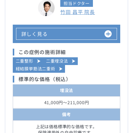
担当ドクター
竹田 昌平 院長
詳しく見る
この症例の施術詳細
二重整形
二重埋没法
経結膜挙筋法二重術
標準的な価格（税込）
埋没法
41,000円～211,000円
備考
上記は価格標準的な価格です。
保険適用外の自由診療です。