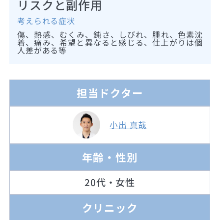
リスクと副作用
考えられる症状
傷、熱感、むくみ、鈍さ、しびれ、腫れ、色素沈
着、痛み、希望と異なると感じる、仕上がりは個
人差がある等
担当ドクター
小出 真哉
年齢・性別
20代・女性
クリニック