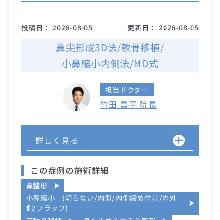
投稿日：
2026-08-05
更新日：
2026-08-05
鼻尖形成3D法/軟骨移植/
小鼻縮小内側法/MD式
担当ドクター
竹田 昌平 院長
詳しく見る
この症例の施術詳細
鼻整形
小鼻縮小 (切らない/内側/内側締め付け/内外
側/フラップ)