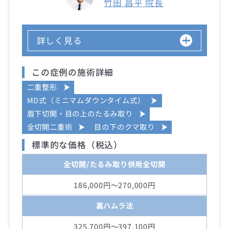
竹田 昌平 院長
詳しく見る
この症例の施術詳細
二重整形
MD式（ミニマムダウンタイム式）
眉下切開・目の上のたるみ取り
全切開二重術
目の下のクマ取り
標準的な価格（税込）
全切開/たるみ取り併用全切開
186,000円～270,000円
裏ハムラ法
325,700円～397,100円