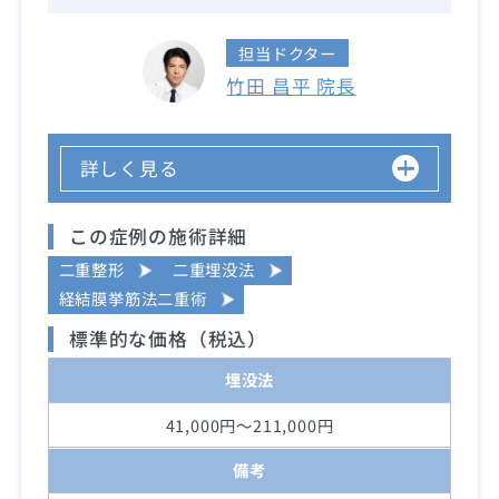
担当ドクター
竹田 昌平 院長
詳しく見る
この症例の施術詳細
二重整形
二重埋没法
経結膜挙筋法二重術
標準的な価格（税込）
埋没法
41,000円～211,000円
備考