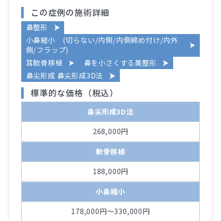
この症例の施術詳細
鼻整形
小鼻縮小 (切らない/内側/内側締め付け/内外
側/フラップ)
耳軟骨移植
鼻を小さくする美整形
鼻尖形成 鼻尖形成3D法
標準的な価格（税込）
鼻尖形成3D法
268,000円
軟骨移植
188,000円
小鼻縮小
178,000円～330,000円