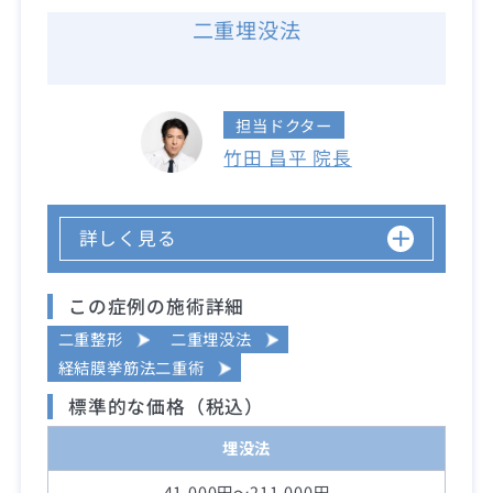
二重埋没法
担当ドクター
竹田 昌平 院長
詳しく見る
この症例の施術詳細
二重整形
二重埋没法
経結膜挙筋法二重術
標準的な価格（税込）
埋没法
41,000円～211,000円