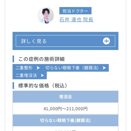
担当ドクター
石井 達也 院長
詳しく見る
この症例の施術詳細
二重整形
切らない眼瞼下垂（腱膜法)
二重埋没法
標準的な価格（税込）
埋没法
41,000円～211,000円
切らない眼瞼下垂(腱膜法)