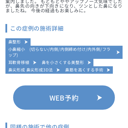
案内しました。 もともとややアップノーズ気味でした
が、鼻先の向きが下向きになり、ツンとした鼻になり
ましたね。 今後の経過もお楽しみに。
この症例の施術詳細
鼻整形
小鼻縮小 (切らない/内側/内側締め付け/内外側/フラ
ップ)
耳軟骨移植
鼻を小さくする美整形
鼻尖形成 鼻尖形成3D法
鼻筋を高くする手術
WEB予約
同様の施術で他の症例