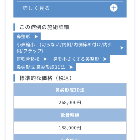
詳しく見る
この症例の施術詳細
鼻整形
小鼻縮小 (切らない/内側/内側締め付け/内外
側/フラップ)
耳軟骨移植
鼻を小さくする美整形
鼻尖形成 鼻尖形成3D法
標準的な価格（税込）
鼻尖形成3D法
268,000円
軟骨移植
188,000円