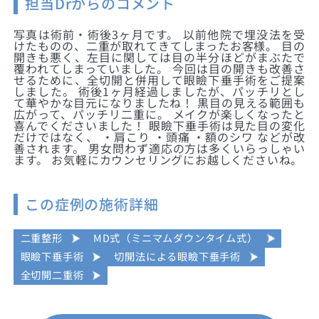
担当Drからのコメント
写真は術前・術後3ヶ月です。 以前他院で埋没法を受
けたものの、二重が取れてきてしまったお客様。 目の
開きも悪く、左目に関しては目の半分ほどがまぶたで
覆われてしまっていました。 今回は目の開きも改善さ
せるために、全切開と併用して眼瞼下垂手術をご提案
しました。 術後1ヶ月経過しましたが、パッチリとし
て華やかな目元になりましたね！ 黒目の見える範囲も
広がって、パッチリ二重に。 メイクが楽しくなったと
喜んでくださいました！ 眼瞼下垂手術は見た目の変化
だけではなく、 ・肩こり ・頭痛 ・額のシワ などが改
善されます。 男女問わず適応の方は多くいらっしゃい
ます。 お気軽にカウンセリングにお越しくださいね。
この症例の施術詳細
二重整形
MD式（ミニマムダウンタイム式）
眼瞼下垂手術
切開法による眼瞼下垂手術
全切開二重術