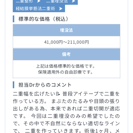
二重整形
二重埋没法
経結膜挙筋法二重術
標準的な価格（税込）
埋没法
41,000円～211,000円
備考
上記は価格標準的な価格です。
保険適用外の自由診療です。
担当Drからのコメント
二重幅を広げたい📝 普段アイテープで二重を
作っている方。 まぶたのたるみや目頭の張り
出しがある為、本来であれば二重切開が適応
です。 今回は二重埋没のみの希望でしたの
で、その中で不自然にならない適切なライン
で、 二重を作っていきます。術後1ヶ月、メ