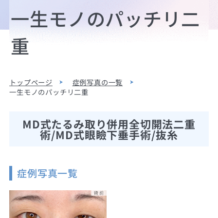
一生モノのパッチリ二
重
トップページ
症例写真の一覧
一生モノのパッチリ二重
MD式たるみ取り併用全切開法二重
術/MD式眼瞼下垂手術/抜糸
症例写真一覧