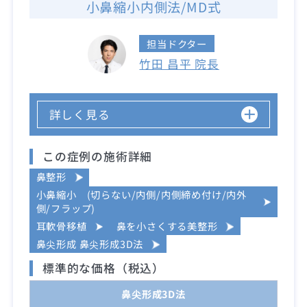
小鼻縮小内側法/MD式
担当ドクター
竹田 昌平 院長
詳しく見る
この症例の施術詳細
鼻整形
小鼻縮小 (切らない/内側/内側締め付け/内外
側/フラップ)
耳軟骨移植
鼻を小さくする美整形
鼻尖形成 鼻尖形成3D法
標準的な価格（税込）
鼻尖形成3D法