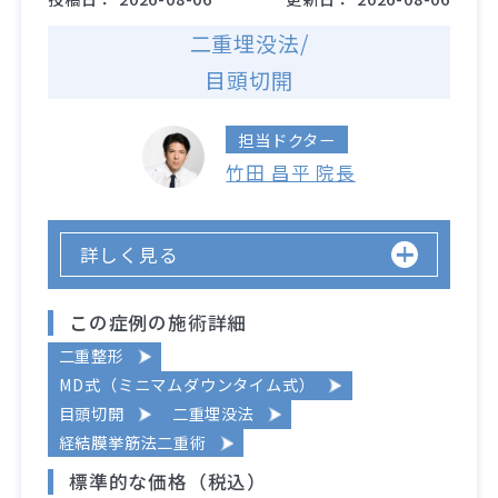
二重埋没法/
目頭切開
担当ドクター
竹田 昌平 院長
詳しく見る
この症例の施術詳細
二重整形
MD式（ミニマムダウンタイム式）
目頭切開
二重埋没法
経結膜挙筋法二重術
標準的な価格（税込）