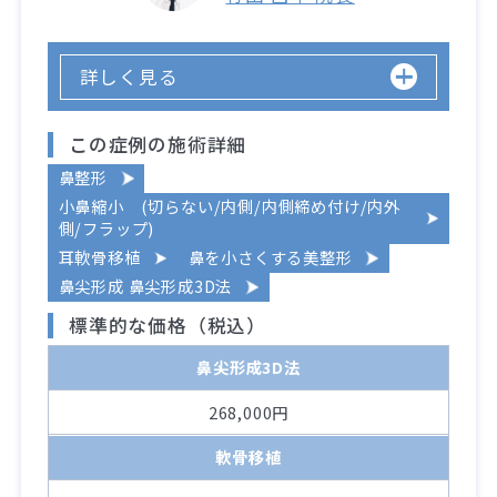
詳しく見る
この症例の施術詳細
鼻整形
小鼻縮小 (切らない/内側/内側締め付け/内外
側/フラップ)
耳軟骨移植
鼻を小さくする美整形
鼻尖形成 鼻尖形成3D法
標準的な価格（税込）
鼻尖形成3D法
268,000円
軟骨移植