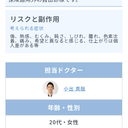
リスクと副作用
考えられる症状
傷、熱感、むくみ、鈍さ、しびれ、腫れ、色素沈
着、痛み、希望と異なると感じる、仕上がりは個
人差がある等
担当ドクター
小出 真哉
年齢・性別
20代・女性