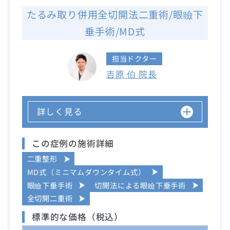
たるみ取り併用全切開法二重術/眼瞼下
垂手術/MD式
担当ドクター
吉原 伯 院長
詳しく見る
この症例の施術詳細
二重整形
MD式（ミニマムダウンタイム式）
眼瞼下垂手術
切開法による眼瞼下垂手術
全切開二重術
標準的な価格（税込）