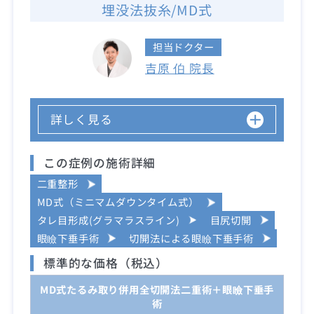
埋没法抜糸/MD式
担当ドクター
吉原 伯 院長
詳しく見る
この症例の施術詳細
二重整形
MD式（ミニマムダウンタイム式）
タレ目形成(グラマラスライン)
目尻切開
眼瞼下垂手術
切開法による眼瞼下垂手術
標準的な価格（税込）
MD式たるみ取り併用全切開法二重術＋眼瞼下垂手
術