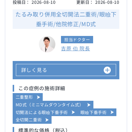
投稿日：
2026-08-10
更新日：
2026-08-10
たるみ取り併用全切開法二重術/眼瞼下
垂手術/他院修正/MD式
担当ドクター
吉原 伯 院長
詳しく見る
この症例の施術詳細
二重整形
MD式（ミニマムダウンタイム式）
切開法による眼瞼下垂手術
眼瞼下垂手術
全切開二重術
標準的な価格（税込）