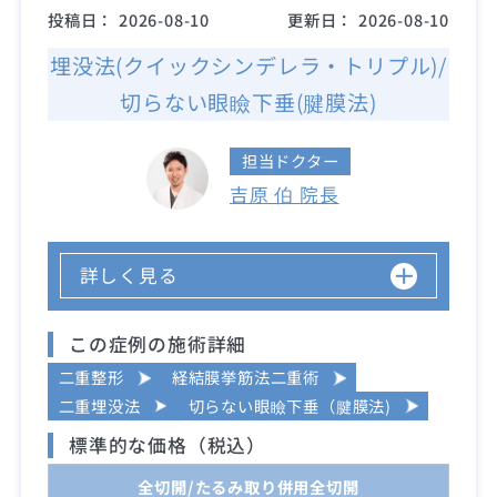
投稿日：
2026-08-10
更新日：
2026-08-10
埋没法(クイックシンデレラ・トリプル)/
切らない眼瞼下垂(腱膜法)
担当ドクター
吉原 伯 院長
詳しく見る
この症例の施術詳細
二重整形
経結膜挙筋法二重術
二重埋没法
切らない眼瞼下垂（腱膜法)
標準的な価格（税込）
全切開/たるみ取り併用全切開