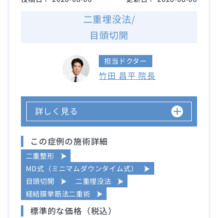
二重埋没法/
目頭切開
担当ドクター
竹田 昌平 院長
詳しく見る
この症例の施術詳細
二重整形
MD式（ミニマムダウンタイム式）
目頭切開
二重埋没法
経結膜挙筋法二重術
標準的な価格（税込）