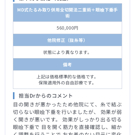
MD式たるみ取り併用全切開法二重術＋眼瞼下垂手
術
560,000円
他院修正（抜糸等）
状態により異なります。
備考
上記は価格標準的な価格です。
保険適用外の自由診療です。
担当Drからのコメント
目の開きが悪かったため他院にて、糸で結ぶ
切らない眼瞼下垂を行いましたが、 効果が弱
く開きが悪いです。 効果がしっかり出る切る
眼瞼下垂で 目を開く筋力を直接確認し、細か
く調整を行うことで 左右差のない目元に変化