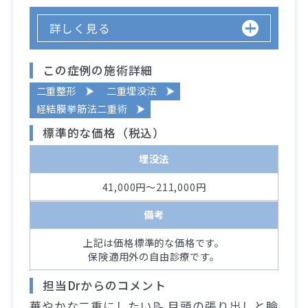
詳しく見る
この症例の施術詳細
二重整形
二重埋没法
経結膜挙筋法二重術
標準的な価格（税込）
埋没法
41,000円～211,000円
備考
上記は価格標準的な価格です。
保険適用外の自由診療です。
担当Drからのコメント
華やかな二重にしたい📝 目頭の張り出しと瞼