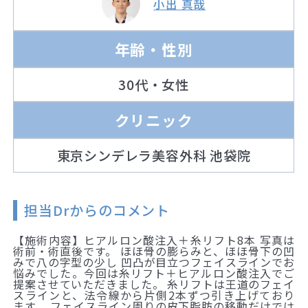
小出 真哉
年齢・性別
30代・女性
クリニック
東京シンデレラ美容外科 池袋院
担当Drからのコメント
【施術内容】ヒアルロン酸注入＋糸リフト8本 写真は
術前・術直後です。 ほほ骨の膨らみと、ほほ骨下の凹
みで八の字型の少し 凹凸が目立つフェイスラインでお
悩みでした。今回は糸リフト＋ヒアルロン酸注入でご
提案させていただきました。 糸リフトは王道のフェイ
スラインと、法令線から片側2本ずつ引き上げており
ます。 フェイスライン周りの皮下脂肪の移動だけでは