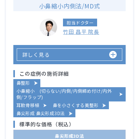
小鼻縮小内側法/MD式
担当ドクター
竹田 昌平 院長
詳しく見る
この症例の施術詳細
鼻整形
小鼻縮小 (切らない/内側/内側締め付け/内外
側/フラップ)
耳軟骨移植
鼻を小さくする美整形
鼻尖形成 鼻尖形成3D法
標準的な価格（税込）
鼻尖形成3D法