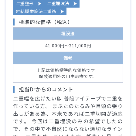
二重整形
二重埋没法
経結膜挙筋法二重術
標準的な価格（税込）
埋没法
41,000円～211,000円
備考
上記は価格標準的な価格です。
保険適用外の自由診療です。
担当Drからのコメント
二重幅を広げたい📝 普段アイテープで二重を
作っている方。 まぶたのたるみや目頭の張り
出しがある為、本来であれば二重切開が適応
です。 今回は二重埋没のみの希望でしたの
で、その中で不自然にならない適切なライン