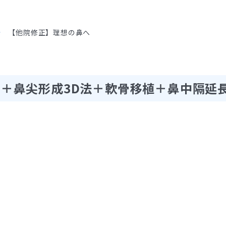
【他院修正】理想の鼻へ
＋鼻尖形成3D法＋軟骨移植＋鼻中隔延