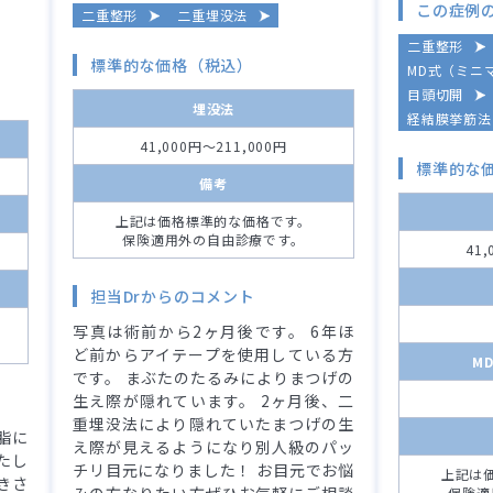
この症例
二重整形
二重埋没法
二重整形
標準的な価格（税込）
MD式（ミニ
目頭切開
埋没法
経結膜挙筋法
41,000円～211,000円
標準的な
備考
上記は価格標準的な価格です。
保険適用外の自由診療です。
41
担当Drからのコメント
写真は術前から2ヶ月後です。 6年ほ
ど前からアイテープを使用している方
M
です。 まぶたのたるみによりまつげの
生え際が隠れています。 2ヶ月後、二
重埋没法により隠れていたまつげの生
脂に
え際が見えるようになり別人級のパッ
たし
チリ目元になりました！ お目元でお悩
上記は
きさ
みの方なりたい方ぜひお気軽にご相談
保険適