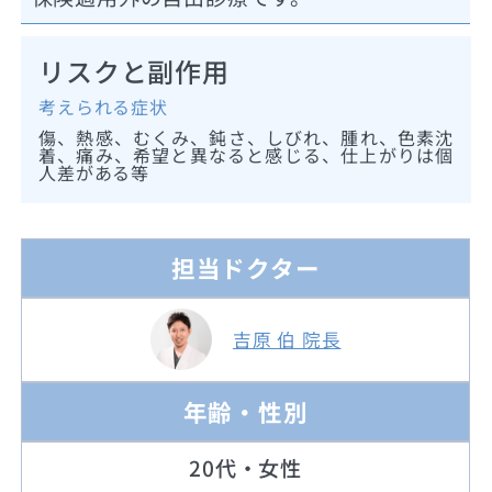
リスクと副作用
考えられる症状
傷、熱感、むくみ、鈍さ、しびれ、腫れ、色素沈
着、痛み、希望と異なると感じる、仕上がりは個
人差がある等
担当ドクター
吉原 伯 院長
年齢・性別
20代・女性