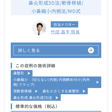
鼻尖形成3D法/軟骨移植/
小鼻縮小内側法/MD式
担当ドクター
竹田 昌平 院長
詳しく見る
この症例の施術詳細
鼻整形
小鼻縮小 (切らない/内側/内側締め付け/内外
側/フラップ)
耳軟骨移植
鼻を小さくする美整形
鼻尖形成 鼻尖形成3D法
標準的な価格（税込）