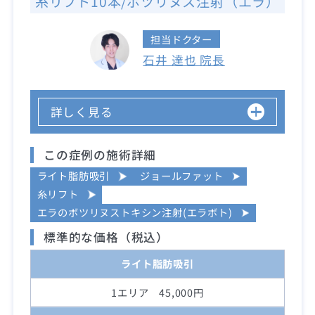
糸リフト10本/ボツリヌス注射（エラ）
担当ドクター
石井 達也 院長
詳しく見る
この症例の施術詳細
ライト脂肪吸引
ジョールファット
糸リフト
エラのボツリヌストキシン注射(エラボト)
標準的な価格（税込）
ライト脂肪吸引
1エリア 45,000円