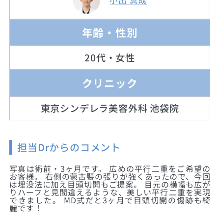
年齢・性別
20代・女性
クリニック
東京シンデレラ美容外科 池袋院
担当Drからのコメント
写真は術前・3ヶ月です。 広めの平行二重をご希望の
お客様。 右側の蒙古襞の張りが強くあったので、今回
は埋没法に加え目頭切開もご提案。 目元の横幅も広が
りハーフと見間違えるような、美しい平行二重を実現
できました。 MD式だと3ヶ月で目頭切開の傷跡も綺
麗です！