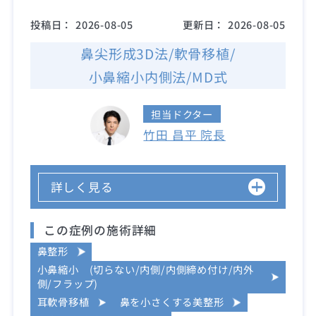
投稿日：
2026-08-05
更新日：
2026-08-05
鼻尖形成3D法/軟骨移植/
小鼻縮小内側法/MD式
担当ドクター
竹田 昌平 院長
詳しく見る
この症例の施術詳細
鼻整形
小鼻縮小 (切らない/内側/内側締め付け/内外
側/フラップ)
耳軟骨移植
鼻を小さくする美整形