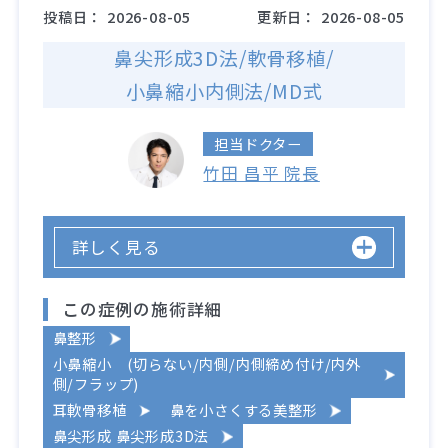
投稿日：
2026-08-05
更新日：
2026-08-05
鼻尖形成3D法/軟骨移植/
小鼻縮小内側法/MD式
担当ドクター
竹田 昌平 院長
詳しく見る
この症例の施術詳細
鼻整形
小鼻縮小 (切らない/内側/内側締め付け/内外
側/フラップ)
耳軟骨移植
鼻を小さくする美整形
鼻尖形成 鼻尖形成3D法